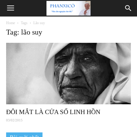
Phanxicô
Home
Tags
Lão suy
Tag: lão suy
ĐÔI MẮT LÀ CỬA SỔ LINH HỒN
03/02/2015