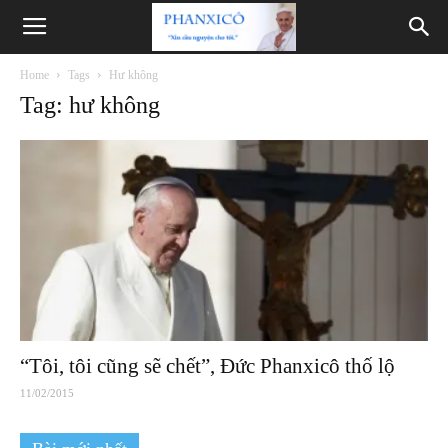
Phanxicô
Home
Tags
Hư không
Tag: hư không
“Tôi, tôi cũng sẽ chết”, Đức Phanxicô thố lộ
11/02/2015