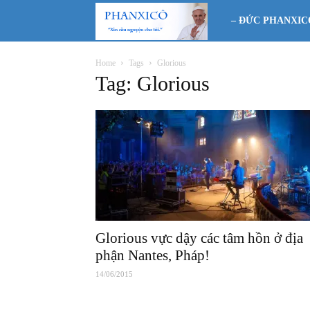
Phanxicô
– ĐỨC PHANXIC
Home
Tags
Glorious
Tag: Glorious
Glorious vực dậy các tâm hồn ở địa
phận Nantes, Pháp!
14/06/2015