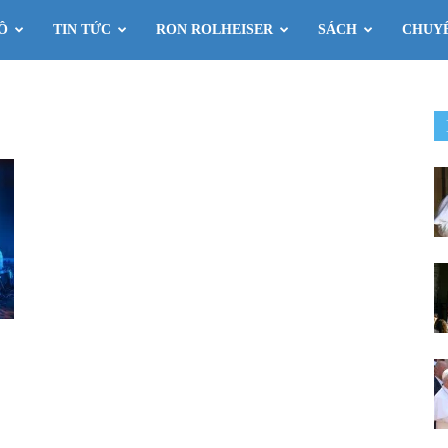
Ô
TIN TỨC
RON ROLHEISER
SÁCH
CHUY