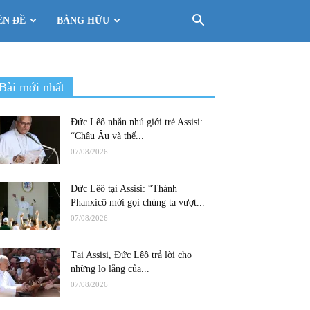
ÊN ĐỀ
BẰNG HỮU
Bài mới nhất
Đức Lêô nhắn nhủ giới trẻ Assisi:
“Châu Âu và thế...
07/08/2026
Đức Lêô tại Assisi: “Thánh
Phanxicô mời gọi chúng ta vượt...
07/08/2026
Tại Assisi, Đức Lêô trả lời cho
những lo lắng của...
07/08/2026