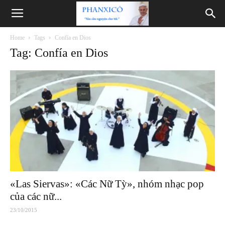
Phanxicô
Home
Tags
Confía en Dios
Tag: Confía en Dios
«Las Siervas»: «Các Nữ Tỳ», nhóm nhạc pop
của các nữ...
23/10/2015