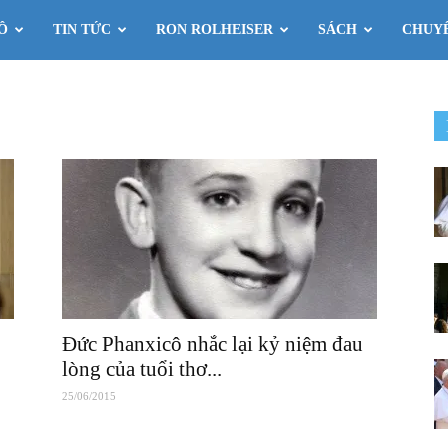
Ô
TIN TỨC
RON ROLHEISER
SÁCH
CHUY
Đức Phanxicô nhắc lại kỷ niệm đau
lòng của tuổi thơ...
25/06/2015