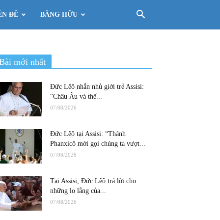
ÊN ĐỀ
BẰNG HỮU
Bài mới nhất
Đức Lêô nhắn nhủ giới trẻ Assisi:
“Châu Âu và thế...
07/08/2026
Đức Lêô tại Assisi: “Thánh
Phanxicô mời gọi chúng ta vượt...
07/08/2026
Tại Assisi, Đức Lêô trả lời cho
những lo lắng của...
07/08/2026