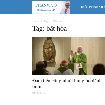
Phanxicô
– ĐỨC PHANXIC
Home
Tags
Bất hòa
Tag: bất hòa
Đàm tiếu cũng như khủng bố đánh
bom
04/09/2015