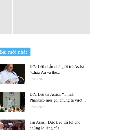
Bài mới nhất
Đức Lêô nhắn nhủ giới trẻ Assisi:
“Châu Âu và thế...
07/08/2026
Đức Lêô tại Assisi: “Thánh
Phanxicô mời gọi chúng ta vượt...
07/08/2026
Tại Assisi, Đức Lêô trả lời cho
những lo lắng của...