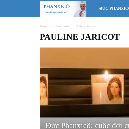
Phanxicô
– ĐỨC PHANXIC
Home
Chân phước
Pauline Jaricot
PAULINE JARICOT
Đức Phanxicô: cuộc đời c