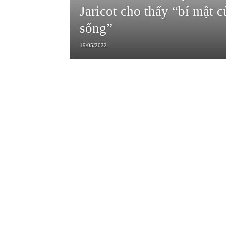
Jaricot cho thấy “bí mật 
sống”
19/05/2022