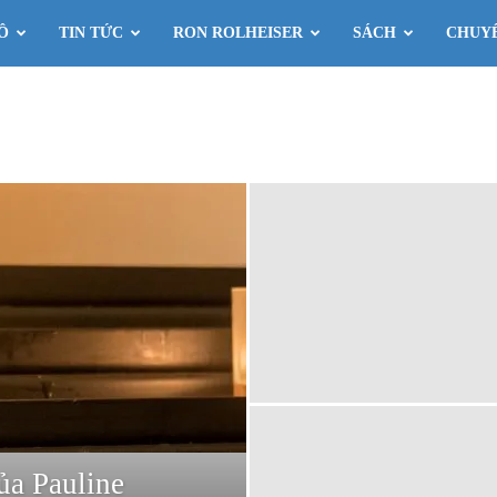
Ô
TIN TỨC
RON ROLHEISER
SÁCH
CHUY
ủa Pauline