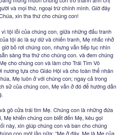
, Đấng mong muốn chúng con trở thành anh chị
ười và mọi thứ, ngoại trừ chính mình. Giờ đây
Chúa, xin tha thứ cho chúng con!
vì tội lỗi của chúng con, giữa những đấu tranh
của tội ác là sự dữ và chiến tranh, Mẹ nhắc nhở
iờ bỏ rơi chúng con, nhưng vẫn tiếp tục nhìn
 sẵn sàng tha thứ cho chúng con. và đem chúng
Mẹ cho chúng con và làm cho Trái Tim Vô
i nương tựa cho Giáo Hội và cho toàn thể nhân
húa, Mẹ luôn ở với chúng con; ngay cả trong
lịch sử của chúng con, Mẹ vẫn ở đó để hướng dẫn
g.
à gõ cửa trái tim Mẹ. Chúng con là những đứa
i, Mẹ khiến chúng con biết đến Mẹ, kêu gọi
tối này, xin giúp chúng con và ban cho chúng
chúng con một lần nữa: “Mẹ ở đây, Mẹ là Mẹ của