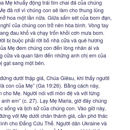
của Mẹ khuấy động trái tim chai đá của chúng
ẹ đã rơi vì chúng con sẽ làm cho thung lũng
 nở hoa một lần nữa. Giữa sấm sét của bom đạn,
 nghĩ của chúng con trở nên hòa bình. Vòng tay
đang đau khổ và chạy trốn khỏi cơn mưa bom.
ời bị buộc phải rời bỏ nhà cửa và quê hương
 của Mẹ đem chúng con đến lòng nhân ái và
g cửa và quan tâm đến những anh chị em của
ị gạt sang một bên.
ứng dưới thập giá, Chúa Giêsu, khi thấy người
là con của Mẹ” (Ga 19:26). Bằng cách này,
 cho Mẹ. Người nói với môn đệ và với từng
 anh em” (c. 27). Lạy Mẹ Maria, giờ đây chúng
 sống và lịch sử của chúng con. Vào giờ này,
 đứng với Mẹ dưới chân thánh giá, cần phó thác
ình cho Đấng Cứu Thế. Người dân Ukraine và