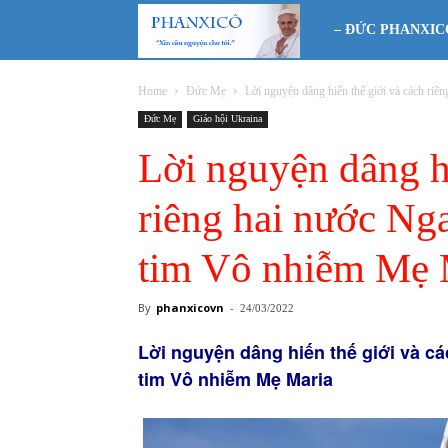
Phanxicô
– ĐỨC PHANXIC
Home
Đức Mẹ
Lời nguyện dâng hiến thế giới và cách riên
Đức Mẹ
Giáo hội Ukraina
Lời nguyện dâng hi
riêng hai nước Ng
tim Vô nhiễm Mẹ 
By
phanxicovn
-
24/03/2022
Lời nguyện dâng hiến thế giới và cá
tim Vô nhiễm Mẹ Maria