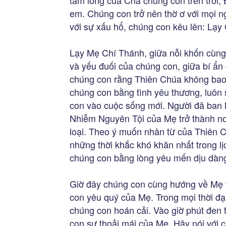
tấm lòng của Cha chúng con trên trời
em. Chúng con trở nên thờ ơ với mọi ng
với sự xấu hổ, chúng con kêu lên: Lạy 
Lạy Mẹ Chí Thánh, giữa nỗi khốn cùng 
và yếu đuối của chúng con, giữa bí ẩn 
chúng con rằng Thiên Chúa không bao g
chúng con bằng tình yêu thương, luôn
con vào cuộc sống mới. Người đã ban 
Nhiễm Nguyên Tội của Mẹ trở thành nơ
loại. Theo ý muốn nhân từ của Thiên C
những thời khắc khó khăn nhất trong 
chúng con bằng lòng yêu mến dịu dàn
Giờ đây chúng con cùng hướng về Mẹ v
con yêu quý của Mẹ. Trong mọi thời đạ
chúng con hoán cải. Vào giờ phút đen 
con sự thoải mái của Mẹ. Hãy nói với 