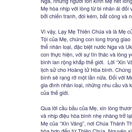
Nga, những người tôn kính Mẹ hết lòng
Mẹ hòa nhịp với lòng từ bi nhân ái đối 
bởi chiến tranh, đói kém, bất công và 
Vì vậy, Lạy Mẹ Thiên Chúa và là Mẹ c
Tội của Mẹ, chúng con long trọng giao
thể nhân loại, đặc biệt nước Nga và 
con thực hiện, với sự tín thác và lòng 
bình lan rộng khắp thế giới. Lời “Xin 
lịch sử cho Hoàng tử Hòa bình. Chúng c
bình sẽ rạng rỡ một lần nữa. Đối với M
gia đình nhân loại, những nhu cầu và 
của thế giới.
Qua lời cầu bầu của Mẹ, xin lòng thươ
và nhịp điệu hòa bình nhẹ nhàng trở 
Mẹ của “Xin Vâng”, nơi Chúa Thánh Th
hòa hợp đến từ Thiên Chúa. Nguyện xi