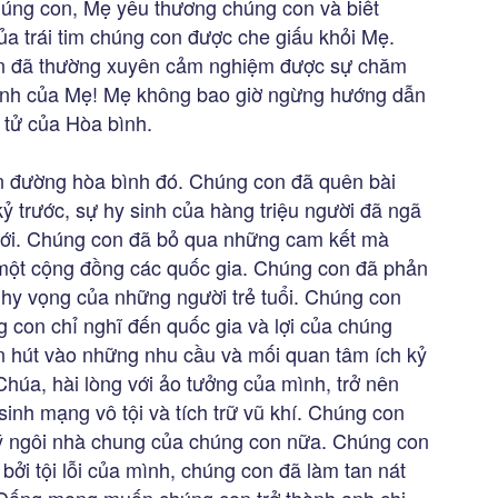
úng con, Mẹ yêu thương chúng con và biết
ủa trái tim chúng con được che giấu khỏi Mẹ.
on đã thường xuyên cảm nghiệm được sự chăm
bình của Mẹ! Mẹ không bao giờ ngừng hướng dẫn
tử của Hòa bình.
on đường hòa bình đó. Chúng con đã quên bài
kỷ trước, sự hy sinh của hàng triệu người đã ngã
giới. Chúng con đã bỏ qua những cam kết mà
 một cộng đồng các quốc gia. Chúng con đã phản
 hy vọng của những người trẻ tuổi. Chúng con
g con chỉ nghĩ đến quốc gia và lợi của chúng
ốn hút vào những nhu cầu và mối quan tâm ích kỷ
húa, hài lòng với ảo tưởng của mình, trở nên
inh mạng vô tội và tích trữ vũ khí. Chúng con
 lý ngôi nhà chung của chúng con nữa. Chúng con
 bởi tội lỗi của mình, chúng con đã làm tan nát