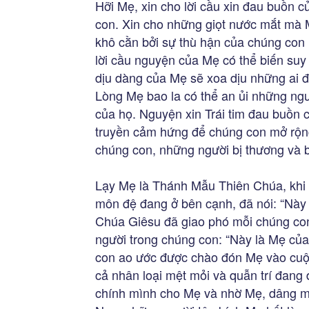
Hỡi Mẹ, xin cho lời cầu xin đau buồn 
con. Xin cho những giọt nước mắt mà M
khô cằn bởi sự thù hận của chúng con
lời cầu nguyện của Mẹ có thể biến suy
dịu dàng của Mẹ sẽ xoa dịu những ai 
Lòng Mẹ bao la có thể an ủi những ngư
của họ. Nguyện xin Trái tim đau buồn
truyền cảm hứng để chúng con mở rộn
chúng con, những người bị thương và b
Lạy Mẹ là Thánh Mẫu Thiên Chúa, khi đ
môn đệ đang ở bên cạnh, đã nói: “Này 
Chúa Giêsu đã giao phó mỗi chúng con
người trong chúng con: “Này là Mẹ của
con ao ước được chào đón Mẹ vào cuộc
cả nhân loại mệt mỏi và quẫn trí đang
chính mình cho Mẹ và nhờ Mẹ, dâng m