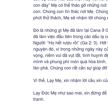
con đây” Mẹ có thể tháo gỡ những nút t
con. Chúng con tín thác nơi Mẹ. Chúng 
phút thử thách, Mẹ sẽ nhậm lời chúng 
Đó là những gì Mẹ đã làm tại Cana ở G
đã làm việc đầu tiên trong các dấu lạ c
Người: “Họ hết rượu rồi” (Ga 2: 3). Hỡi 
nguyện đó, vì trong những ngày này củ
vọng, niềm vui đã vụt tắt, tình huynh 
mình và phung phí món quà hòa bình. 
tàn phá. Chúng con rất cần sự giúp đỡ
Vì thế, Lạy Mẹ, xin nhậm lời cầu xin c
Lạy Đức Mẹ như sao mai, xin đừng để 
tranh.