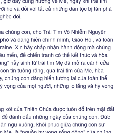
, giờ đây cùng hướng về Mẹ, ngay khi trái tim
với họ và đối với tất cả những dân tộc bị tàn phá
nghèo đói.
ủa chúng con, cho Trái Tim Vô Nhiễm Nguyên
 phó và dâng hiến chính mình, Giáo Hội, và toàn
Ukraine. Xin hãy chấp nhận hành động mà chúng
yêu mến, để chiến tranh có thể kết thúc và hòa
Vâng” nảy sinh từ trái tim Mẹ đã mở ra cánh cửa
on tin tưởng rằng, qua trái tim của Mẹ, hòa
ẹ, chúng con dâng hiến tương lai của toàn thể
kỳ vọng của mọi người, những lo lắng và hy vọng
ng xót của Thiên Chúa được tuôn đổ trên mặt đất
lại để đánh dấu những ngày của chúng con. Đức
ần ngự xuống, khôi phục giữa chúng con sự
n Mẹ, là “nguồn hy vọng sống động” của chúng