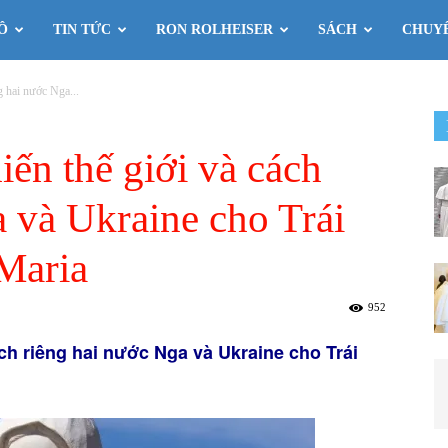
Ô
TIN TỨC
RON ROLHEISER
SÁCH
CHUY
g hai nước Nga...
ến thế giới và cách
a và Ukraine cho Trái
Maria
952
ch riêng hai nước Nga và Ukraine cho Trái