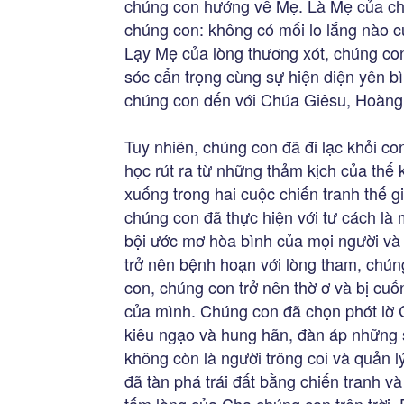
chúng con hướng về Mẹ. Là Mẹ của ch
chúng con: không có mối lo lắng nào c
Lạy Mẹ của lòng thương xót, chúng c
sóc cẩn trọng cùng sự hiện diện yên 
chúng con đến với Chúa Giêsu, Hoàng 
Tuy nhiên, chúng con đã đi lạc khỏi c
học rút ra từ những thảm kịch của thế 
xuống trong hai cuộc chiến tranh thế 
chúng con đã thực hiện với tư cách là
bội ước mơ hòa bình của mọi người và
trở nên bệnh hoạn với lòng tham, chún
con, chúng con trở nên thờ ơ và bị cu
của mình. Chúng con đã chọn phớt lờ C
kiêu ngạo và hung hãn, đàn áp những s
không còn là người trông coi và quản
đã tàn phá trái đất bằng chiến tranh và