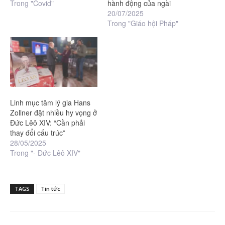
Trong "Covid"
hành động của ngài
20/07/2025
Trong "Giáo hội Pháp"
Linh mục tâm lý gia Hans
Zollner đặt nhiều hy vọng ở
Đức Lêô XIV: “Cần phải
thay đổi cấu trúc”
28/05/2025
Trong "- Đức Lêô XIV"
TAGS
Tin tức