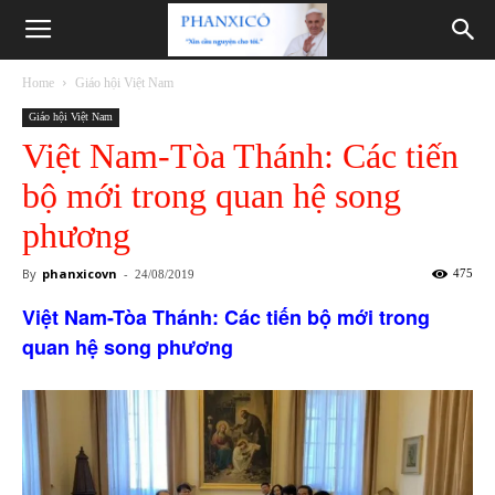
Phanxicô
Home
Giáo hội Việt Nam
Giáo hội Việt Nam
Việt Nam-Tòa Thánh: Các tiến
bộ mới trong quan hệ song
phương
By
phanxicovn
-
475
24/08/2019
Việt Nam-Tòa Thánh: Các tiến bộ mới trong
quan hệ song phương