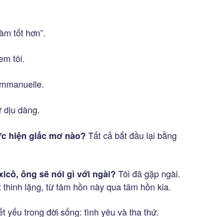
àm tốt hơn”.
m tôi.
mmanuelle.
 dịu dàng.
Tất cả bắt đầu lại bằng
ực hiện giấc mơ nào?
Tôi đã gặp ngài.
cô, ông sẽ nói gì với ngài?
t thinh lặng, từ tâm hồn này qua tâm hồn kia.
ết yếu trong đời sống: tình yêu và tha thứ.