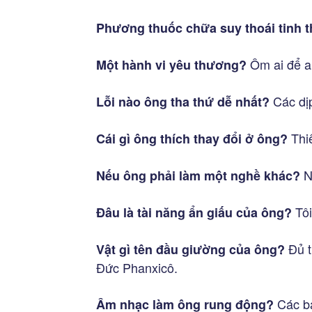
Phương thuốc chữa suy thoái tinh 
Ôm ai để a
Một hành vi yêu thương?
Các dịp
Lỗi nào ông tha thứ dễ nhất?
Thiế
Cái gì ông thích thay đổi ở ông?
N
Nếu ông phải làm một nghề khác?
Tôi
Đâu là tài năng ẩn giấu của ông?
Đủ t
Vật gì tên đầu giường của ông?
Đức Phanxicô.
Các bả
Âm nhạc làm ông rung động?