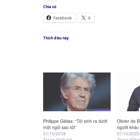
Chia sẻ:
Facebook
X
Thích điều này:
Philippe Gildas: “Tôi sinh ra dưới
Olivier de 
một ngôi sao tốt”
người khác 
31/10/2018
07/10/2025
Trong "Giải trí"
Trong "Chứ