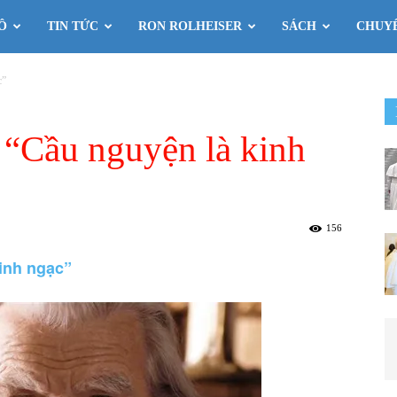
Ô
TIN TỨC
RON ROLHEISER
SÁCH
CHUY
c”
 “Cầu nguyện là kinh
156
inh ngạc”