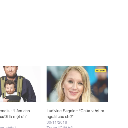
Benoist: “Làm cho
Ludivine Sagnier: “Chúa vượt ra
cười là một ơn”
ngoài các chữ”
30/11/2018
ng nhân"
Trong "Giải trí"