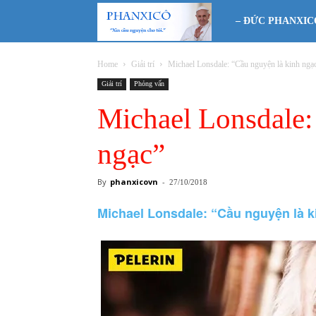
Phanxicô
– ĐỨC PHANXIC
Home
Giải trí
Michael Lonsdale: “Cầu nguyện là kinh ngạ
Giải trí
Phỏng vấn
Michael Lonsdale:
ngạc”
By
phanxicovn
-
27/10/2018
Michael Lonsdale: “Cầu nguyện là k