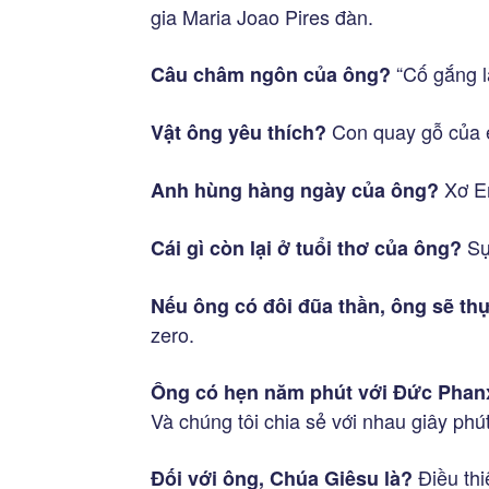
gia Maria Joao Pires đàn.
“Cố gắng l
Câu châm ngôn của ông?
Con quay gỗ của e
Vật ông yêu thích?
Xơ E
Anh hùng hàng ngày của ông?
Sự
Cái gì còn lại ở tuổi thơ của ông?
Nếu ông có đôi đũa thần, ông sẽ th
zero.
Ông có hẹn năm phút với Đức Phanxi
Và chúng tôi chia sẻ với nhau giây phú
Điều thi
Đối với ông, Chúa Giêsu là?