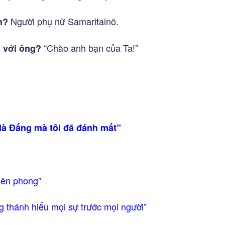
Người phụ nữ Samaritainô.
h?
“Chào anh bạn của Ta!”
ì với ông?
 là Đấng mà tôi đã đánh mất”
iên phong”
 thánh hiểu mọi sự trước mọi người”