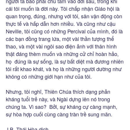
người ta bảo phải chú tâm vào đời sau, trong khi
cái tôi muốn là đời này. Tôi chấp nhận Giáo hội là
quan trọng, đúng, nhưng với tôi, sân vận động còn
thực tế và hấp dẫn hơn nhiều. Và cũng như cậu
Neville, tôi cũng có những Percival của mình, đó là
các bạn đồng trang lứa, một vài thần tượng thể
thao, và một vài ngôi sao điện ảnh với thân hình
thật đáng thèm muốn và những cử chỉ hoàn hảo,
họ đúng là sự sống, là sự bất diệt mà đương nhiên
tôi rất khao khát, và họ là những người dường như
không có những giới hạn như của tôi.
Nhưng, tôi nghĩ, Thiên Chúa thích dạng phản
kháng tuổi trẻ này, và Ngài dựng lên nó trong
chúng ta. Vì sao? Bởi, sự kháng cự càng mạnh,
sự hòa hợp cuối cùng càng tràn trề sung mãn.
J.B. Thái Hòa dịch