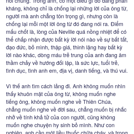
nói chung. Trong anh, có một điều gì đó đang phản
kháng, không chỉ là chống lại những lời của ông từ,
người mà anh chẳng tôn trọng gì, nhưng còn là
chống lại mỗi một lời ông từ đó đang nói ra. Điểm
mấu chốt là, lòng của Neville quá nồng nhiệt để có
thể chấp nhận được bất kỳ lời nói nào về sự bất tất,
đạo đức, bỏ mình, thập giá, thinh lặng hay bất kỳ
lời nào khác, dòng máu trẻ trung của anh đang âm
thầm chảy về hướng đối lập, là sức lực, tuổi trẻ,
tình dục, tình anh em, địa vị, danh tiếng, và thú vui.
Vì thế anh tìm cách lảng đi. Anh không muốn nhìn
thấy khuôn mặt của ông từ, không muốn nghe
tiếng ông, không muốn nghe về Thiên Chúa,
chẳng muốn nghe về đời sau, chẳng muốn bị nhắc
nhở về tính khả tử của con người, cũng không
muốn nghe chuyện hy sinh bỏ mình. Như con
nghiện, anh cần một liều thuốc chữa cháy, và trong