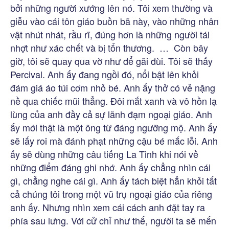
bởi những người xướng lên nó. Tôi xem thường và
giễu vào cái tôn giáo buồn bã này, vào những nhân
vật nhút nhát, rầu rĩ, đúng hơn là những người tái
nhợt như xác chết và bị tổn thương. … Còn bây
giờ, tôi sẽ quay qua vờ như để gãi đùi. Tôi sẽ thấy
Percival. Anh ấy đang ngồi đó, nổi bật lên khỏi
đám giá áo túi cơm nhỏ bé. Anh ấy thở có vẻ nặng
nề qua chiếc mũi thẳng. Đôi mắt xanh và vô hồn lạ
lùng của anh đầy cả sự lãnh đạm ngoại giáo. Anh
ấy mới thật là một ông từ đáng ngưỡng mộ. Anh ấy
sẽ lấy roi mà đánh phạt những cậu bé mắc lỗi. Anh
ấy sẽ dùng những câu tiếng La Tinh khi nói về
những điểm đáng ghi nhớ. Anh ấy chẳng nhìn cái
gì, chẳng nghe cái gì. Anh ấy tách biệt hẳn khỏi tất
cả chúng tôi trong một vũ trụ ngoại giáo của riêng
anh ấy. Nhưng nhìn xem cái cách anh đặt tay ra
phía sau lưng. Với cử chỉ như thế, người ta sẽ mến