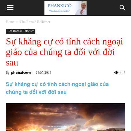
Phanxicô
Home
Cha Ronald Rolheiser
Cha Ronald Rolheiser
Sự kháng cự có tính cách ngoại
giáo của chúng ta đối với đời
sau
By
phanxicovn
-
201
24/07/2018
Sự kháng cự có tính cách ngoại giáo của
chúng ta đối với đời sau