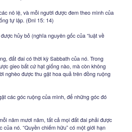
ả các nô lệ, và mỗi người được đem theo mình của
ng tự lập. (Đnl 15: 14)
 được hủy bỏ (nghĩa nguyên gốc của “luật về
ng, đất đai có thời kỳ Sabbath của nó. Trong
ợc gieo bất cứ hạt giống nào, mà còn không
ười nghèo được thu gặt hoa quả trên đồng ruộng
u gặt các góc ruộng của mình, để những góc đó
mỗi năm mươi năm, tất cả mọi đất đai phải được
gốc của nó. “Quyền chiếm hữu” có một giới hạn