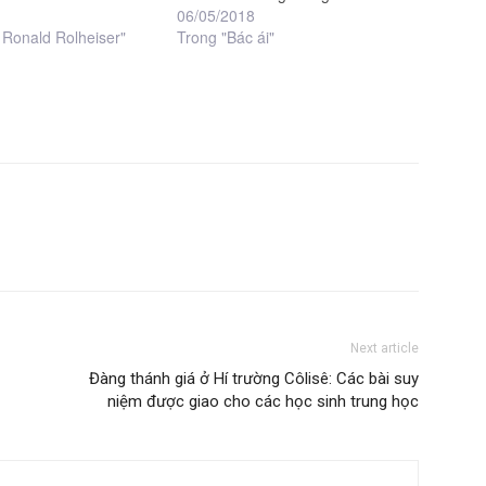
06/05/2018
 Ronald Rolheiser"
Trong "Bác ái"
Next article
Đàng thánh giá ở Hí trường Côlisê: Các bài suy
niệm được giao cho các học sinh trung học