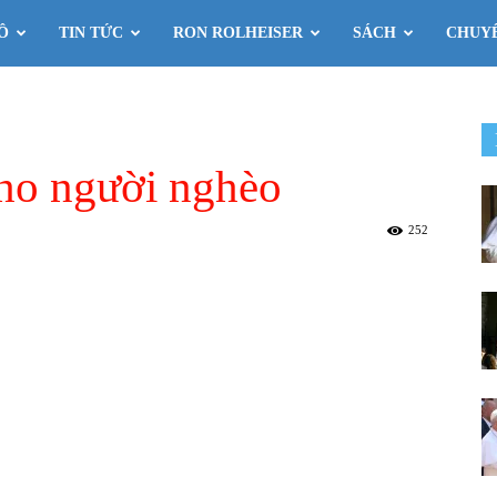
Ô
TIN TỨC
RON ROLHEISER
SÁCH
CHUY
cho người nghèo
252