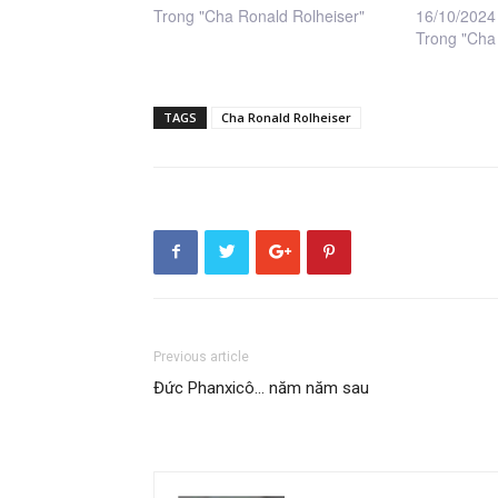
Trong "Cha Ronald Rolheiser"
16/10/2024
Trong "Cha
TAGS
Cha Ronald Rolheiser
Previous article
Đức Phanxicô… năm năm sau