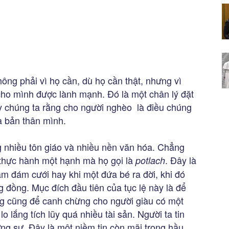
ông phải vì họ cần, dù họ cần thật, nhưng vì
cho mình được lành mạnh. Đó là một chân lý đặt
ạy chúng ta rằng cho người nghèo là điều chúng
a bản thân mình.
g nhiều tôn giáo và nhiều nền văn hóa. Chẳng
 thực hành một hạnh mà họ gọi là
. Đây là
potlach
làm đám cưới hay khi một đứa bé ra đời, khi đó
 đồng. Mục đích đầu tiên của tục lệ này là để
g cũng để canh chừng cho người giàu có một
 lắng tích lũy quá nhiều tài sản. Người ta tin
ơng sự. Đây là một niềm tin còn mãi trong hầu