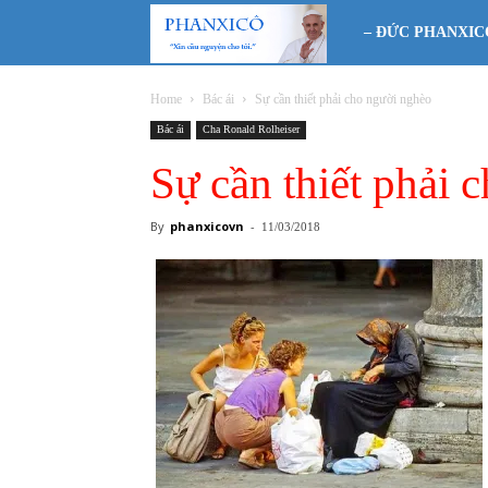
Phanxicô
– ĐỨC PHANXIC
Home
Bác ái
Sự cần thiết phải cho người nghèo
Bác ái
Cha Ronald Rolheiser
Sự cần thiết phải 
By
phanxicovn
-
11/03/2018