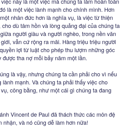
iệc này là một việc mà chúng ta làm hoàn toàn
 đó là một việc lành mạnh cho chính mình. Hơn
ột nhân đức hơn là nghĩa vụ, là việc từ thiện
y, cho dù tâm hồn và lòng quảng đại của chúng ta
 giữa người giàu và người nghèo, trong nền văn
giới, vẫn cứ rộng ra mãi. Hàng triệu triệu người
quyền lợi từ luật cho phép thu lượm những góc
ay được tha nợ mỗi bảy năm một lần.
úng là vậy, nhưng chúng ta cần phải cho vì nếu
 lành mạnh. Và chúng ta phải thấy việc cho
a vụ, công bằng, như một cái gì chúng ta đang
thánh Vincent de Paul đã thách thức các môn đệ
n nhận, và nó cũng dễ làm hơn nữa!