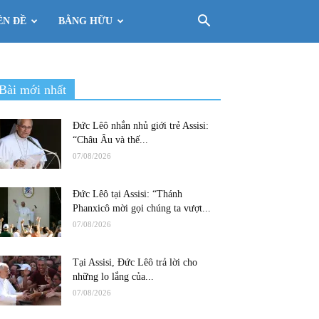
ÊN ĐỀ
BẰNG HỮU
Bài mới nhất
Đức Lêô nhắn nhủ giới trẻ Assisi:
“Châu Âu và thế...
07/08/2026
Đức Lêô tại Assisi: “Thánh
Phanxicô mời gọi chúng ta vượt...
07/08/2026
Tại Assisi, Đức Lêô trả lời cho
những lo lắng của...
07/08/2026