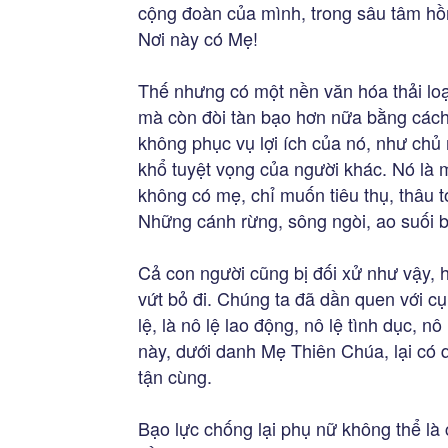
cộng đoàn của mình, trong sâu tâm hồ
Nơi này có Mẹ!
Thế nhưng có một nền văn hóa thải loại
mà còn đòi tàn bạo hơn nữa bằng cách 
không phục vụ lợi ích của nó, như chủ
khổ tuyệt vọng của người khác. Nó là
không có mẹ, chỉ muốn tiêu thụ, thâu tó
Những cánh rừng, sông ngòi, ao suối bị
Cả con người cũng bị đối xử như vậy, họ
vứt bỏ đi. Chúng ta đã dần quen với cụ
lệ, là nô lệ lao động, nô lệ tình dục, n
này, dưới danh Mẹ Thiên Chúa, lại có q
tận cùng.
Bạo lực chống lại phụ nữ không thể là