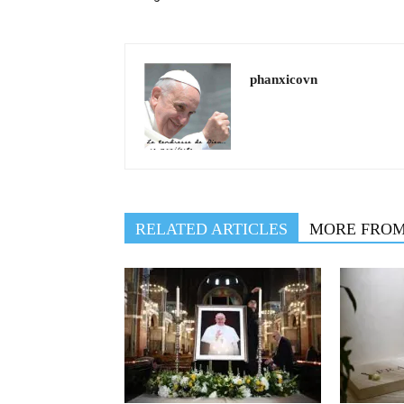
phanxicovn
RELATED ARTICLES
MORE FRO