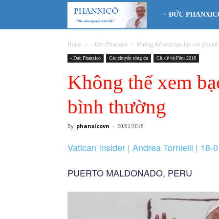
Phanxicô
– ĐỨC PHANXIC
Home
- Đức Phanxicô
Không thể xem bạo lực với phụ nữ 
- Đức Phanxicô
Các chuyến tông du
Chi-lê và Pêru 2018
Không thể xem bạo
bình thường
By
phanxicovn
-
20/01/2018
Vatican Insider | Andrea Tornielli | 18-
PUERTO MALDONADO, PERU