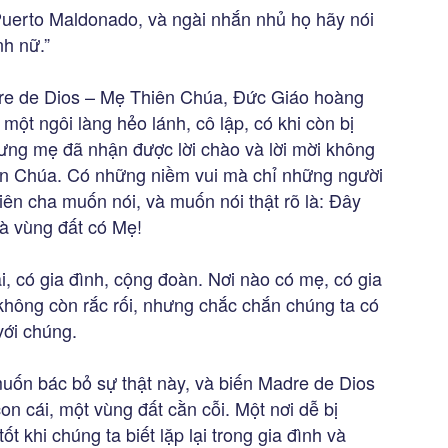
uerto Maldonado, và ngài nhắn nhủ họ hãy nói
nh nữ.”
adre de Dios – Mẹ Thiên Chúa, Đức Giáo hoàng
ột ngôi làng hẻo lánh, cô lập, có khi còn bị
ưng mẹ đã nhận được lời chào và lời mời không
iên Chúa. Có những niềm vui mà chỉ những người
iên cha muốn nói, và muốn nói thật rõ là: Đây
là vùng đất có Mẹ!
ái, có gia đình, cộng đoàn. Nơi nào có mẹ, có gia
không còn rắc rối, nhưng chắc chắn chúng ta có
ới chúng.
muốn bác bỏ sự thật này, và biến Madre de Dios
n cái, một vùng đất cằn cỗi. Một nơi dễ bị
ốt khi chúng ta biết lặp lại trong gia đình và