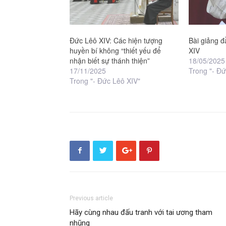
Đức Lêô XIV: Các hiện tượng
Bài giảng đ
huyền bí không “thiết yếu để
XIV
nhận biết sự thánh thiện”
18/05/2025
17/11/2025
Trong "- Đứ
Trong "- Đức Lêô XIV"
Previous article
Hãy cùng nhau đấu tranh với tai ương tham
nhũng