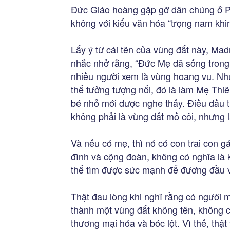
Đức Giáo hoàng gặp gỡ dân chúng ở P
không với kiểu văn hóa “trọng nam khi
Lấy ý từ cái tên của vùng đất này, M
nhắc nhở rằng, “Đức Mẹ đã sống trong m
nhiều người xem là vùng hoang vu. Nh
thể tưởng tượng nổi, đó là làm Mẹ Th
bé nhỏ mới được nghe thấy. Điều đầu t
không phải là vùng đất mồ côi, nhưng 
Và nếu có mẹ, thì nó có con trai con g
đình và cộng đoàn, không có nghĩa là 
thể tìm được sức mạnh để đương đầu v
Thật đau lòng khi nghĩ rằng có người 
thành một vùng đất không tên, không co
thương mại hóa và bóc lột. Vì thế, thật t