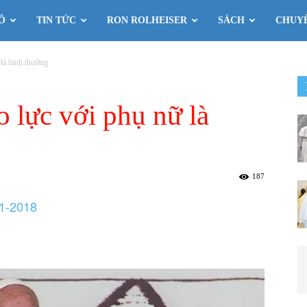
Ô
TIN TỨC
RON ROLHEISER
SÁCH
CHUY
là bình thường
 lực với phụ nữ là
187
01-2018