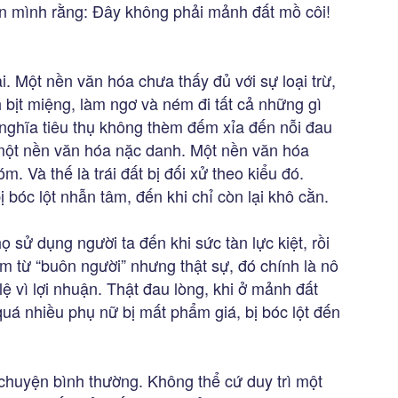
n mình rằng: Đây không phải mảnh đất mồ côi!
. Một nền văn hóa chưa thấy đủ với sự loại trừ,
bịt miệng, làm ngơ và ném đi tất cả những gì
 nghĩa tiêu thụ không thèm đếm xỉa đến nỗi đau
 một nền văn hóa nặc danh. Một nền văn hóa
m. Và thế là trái đất bị đối xử theo kiểu đó.
 bóc lột nhẫn tâm, đến khi chỉ còn lại khô cằn.
 sử dụng người ta đến khi sức tàn lực kiệt, rồi
m từ “buôn người” nhưng thật sự, đó chính là nô
ô lệ vì lợi nhuận. Thật đau lòng, khi ở mảnh đất
uá nhiều phụ nữ bị mất phẩm giá, bị bóc lột đến
 chuyện bình thường. Không thể cứ duy trì một