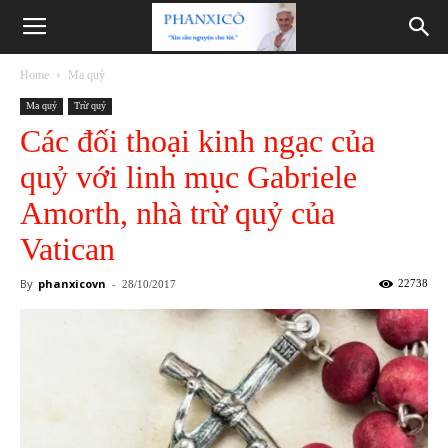
Phanxicô
Home
Ma quỷ
Ma quỷ
Trừ quỷ
Các đối thoại kinh ngạc của
quỷ với linh mục Gabriele
Amorth, nhà trừ quỷ của
Vatican
By
phanxicovn
-
22738
28/10/2017