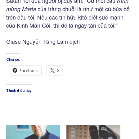
Satan nói qua người bị quỷ ám: “Cứ mỗi câu
Kính
của tràng chuỗi là như một cú búa bổ
mừng Maria
trên đầu tôi. Nếu các tín hữu kitô biết sức mạnh
của Kinh Mân Côi, thì đó là ngày tàn của tôi!”
Giuse Nguyễn Tùng Lâm dịch
Chia sẻ:
Facebook
X
Thích điều này: