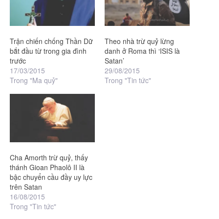
Trận chiến chống Thần Dữ
Theo nhà trừ quỷ lừng
bắt đầu từ trong gia đình
danh ở Roma thì ‘ISIS là
trước
Satan’
17/03/2015
29/08/2015
Trong "Ma quỷ"
Trong "Tin tức"
Cha Amorth trừ quỷ, thấy
thánh Gioan Phaolô II là
bậc chuyển cầu đầy uy lực
trên Satan
16/08/2015
Trong "Tin tức"