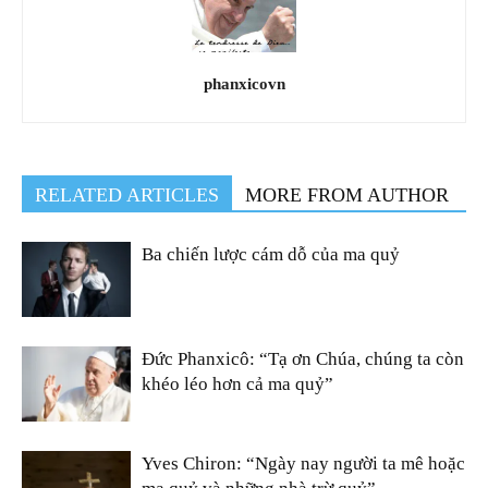
phanxicovn
RELATED ARTICLES
MORE FROM AUTHOR
Ba chiến lược cám dỗ của ma quỷ
Đức Phanxicô: “Tạ ơn Chúa, chúng ta còn
khéo léo hơn cả ma quỷ”
Yves Chiron: “Ngày nay người ta mê hoặc