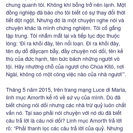
chung quanh tôi. Không khí bỗng trở nên lạnh. Một
đồng nghiệp đã báo cho tôi biết có sự thay đổi thời
tiết đột ngột. Nhưng đó là một chuyện nghe nói và
chuyện khác là mình chứng nghiệm. Tôi cố gắng
tập trung. Tôi nhắm mắt lại và tiếp tục đọc thuộc
lòng: ‘Đi ra khỏi đây, tên nổi loạn. Đi ra khỏi đây,
tên dụ dỗ đầycạm bẫy, đầy chuyện nói dối, tên kẻ
thù của đức hạnh, tên bức bách những người vô
tội. Hãy nhường chỗ của ngươi cho Chúa Kitô, nơi
Ngài, không có một công việc nào của nhà ngươi’”.
Tháng 5 năm 2015, trên trang mạng Luce di Maria,
linh mục Amorth kể rõ về sứ vụ của mình. Dù đã
biết chúng nói dối nhưng các nhà trừ quỷ luôn chất
vấn nó. Tại sao phải nói chuyện với nó dù đã biết
câu trả lời là câu nói dối? Linh mục Amorth trả lời
rõ: “Phải thanh lọc các câu trả lời của quỷ. Nhưng