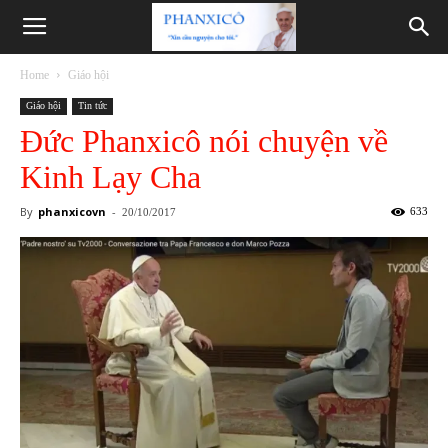
Phanxicô
Home
Giáo hội
Giáo hội
Tin tức
Đức Phanxicô nói chuyện về
Kinh Lạy Cha
By
phanxicovn
-
633
20/10/2017