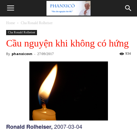
Phanxicô
Home
Cha Ronald Rolheiser
Cha Ronald Rolheiser
Cầu nguyện khi không có hứng
By
phanxicovn
-
934
27/09/2017
2007-03-04
Ronald Rolheiser,