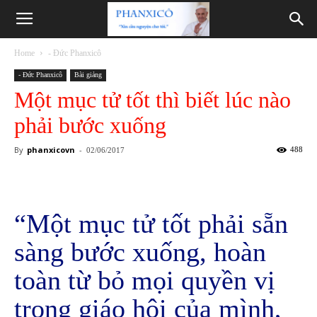
Phanxicô
Home
- Đức Phanxicô
- Đức Phanxicô
Bài giảng
Một mục tử tốt thì biết lúc nào
phải bước xuống
By
phanxicovn
-
488
02/06/2017
“Một mục tử tốt phải sẵn
sàng bước xuống, hoàn
toàn từ bỏ mọi quyền vị
trong giáo hội của mình,