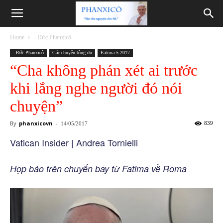
Phanxicô
Home
- Đức Phanxicô
- Đức Phanxicô
Các chuyến tông du
Fatima 5-2017
“Cha không phán xét ai trước
khi lắng nghe người đó nói
chuyện”
By
phanxicovn
-
839
14/05/2017
Vatican Insider | Andrea Tornielli
Họp báo trên chuyến bay từ Fatima về Roma