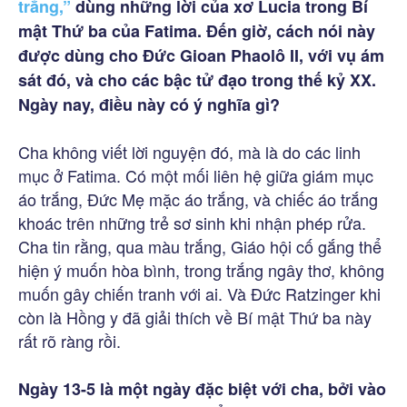
trắng,”
dùng những lời của xơ Lucia trong Bí
mật Thứ ba của Fatima. Đến giờ, cách nói này
được dùng cho Đức Gioan Phaolô II, với vụ ám
sát đó, và cho các bậc tử đạo trong thế kỷ XX.
Ngày nay, điều này có ý nghĩa gì?
Cha không viết lời nguyện đó, mà là do các linh
mục ở Fatima. Có một mối liên hệ giữa giám mục
áo trắng, Đức Mẹ mặc áo trắng, và chiếc áo trắng
khoác trên những trẻ sơ sinh khi nhận phép rửa.
Cha tin rằng, qua màu trắng, Giáo hội cố gắng thể
hiện ý muốn hòa bình, trong trắng ngây thơ, không
muốn gây chiến tranh với ai. Và Đức Ratzinger khi
còn là Hồng y đã giải thích về Bí mật Thứ ba này
rất rõ ràng rồi.
Ngày 13-5 là một ngày đặc biệt với cha, bởi vào