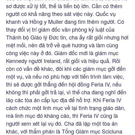
sơ được xử lý tốt, thế là tiến bộ lớn. Cần có thêm
người có khả năng theo sát việc này. Quốc vụ
khanh và Hồng y Muller đang tìm thêm người. Có
thay đổi vị trí giám đốc văn phòng kỷ luật của
Thánh bộ Giáo lý Đức tin, cha ấy rất giỏi nhưng hơi
mệt mỏi, nên đã trở về quê hương và làm cùng
công việc này ở đó. Giám đốc mới là giám mục
Kennedy người Ireland, rất giỏi và hiệu quả. Rồi
còn có vấn đề khác, đôi khi các giám mục gởi đến
một vụ, và nếu nó phù hợp với tiến trình làm việc,
thì sẽ được gởi thẳng đến hội đồng Feria IV, nếu
không thì phải gởi trả lại, vì thế cha đang nghĩ đến
lâọ các tòa án cấp lục địa để hỗ trợ. Khi Feria IV
cách chức một linh mục về lại tình trạng giáo dân,
mà linh mục đó kháng cáo, thì Feria IV cũng là
người xem xét lại vụ đó. Cha đã lập một tòa án
khác, với thẩm phán là Tổng Giám mục Scicluna