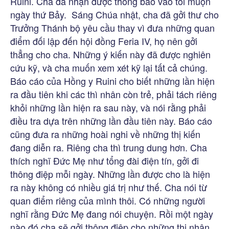
Ruini. Cha đã nhận được thông báo vào tối muộn
ngày thứ Bảy. Sáng Chúa nhật, cha đã gởi thư cho
Trưởng Thánh bộ yêu cầu thay vì đưa những quan
điểm đối lập đến hội đồng Feria IV, họ nên gởi
thẳng cho cha. Những ý kiến này đã được nghiên
cứu kỹ, và cha muốn xem xét kỹ lại tất cả chúng.
Báo cáo của Hồng y Ruini cho biết những lần hiện
ra đầu tiên khi các thì nhân còn trẻ, phải tách riêng
khỏi những lần hiện ra sau này, và nói rằng phải
điều tra dựa trên những lần đầu tiên này. Báo cáo
cũng đưa ra những hoài nghi về những thị kiến
đang diễn ra. Riêng cha thì trung dung hơn. Cha
thích nghĩ Đức Mẹ như tổng đài điện tín, gởi đi
thông điệp mỗi ngày. Những lần được cho là hiện
ra này không có nhiều giá trị như thế. Cha nói từ
quan điểm riêng của mình thôi. Có những người
nghĩ rằng Đức Mẹ đang nói chuyện. Rồi một ngày
nào đó cha sẽ gởi thông điệp cho những thị nhân