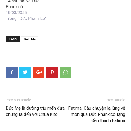
14 câu hỏi về Đức
Phanxicô
19/03/2025
Trong "Đức Phanxicô"
TAGS
Đức Mẹ
Previous article
Next article
Đức Mẹ là đường trìu mến đưa
Fatima: Câu chuyện lạ lùng về
chúng ta đến với Chúa Kitô
món quà Đức Phanxicô tặng
Đền thánh Fatima