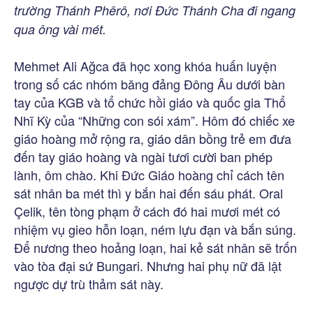
trường Thánh Phêrô, nơi Đức Thánh Cha đi ngang
qua ông vài mét.
Mehmet Ali Ağca đã học xong khóa huấn luyện
trong số các nhóm băng đảng Đông Âu dưới bàn
tay của KGB và tổ chức hồi giáo và quốc gia Thổ
Nhĩ Kỳ của “Những con sói xám”. Hôm đó chiếc xe
giáo hoàng mở rộng ra, giáo dân bồng trẻ em đưa
đến tay giáo hoàng và ngài tươi cười ban phép
lành, ôm chào. Khi Đức Giáo hoàng chỉ cách tên
sát nhân ba mét thì y bắn hai đến sáu phát. Oral
Çelik, tên tòng phạm ở cách đó hai mươi mét có
nhiệm vụ gieo hỗn loạn, ném lựu đạn và bắn súng.
Để nương theo hoảng loạn, hai kẻ sát nhân sẽ trốn
vào tòa đại sứ Bungari. Nhưng hai phụ nữ đã lật
ngược dự trù thảm sát này.