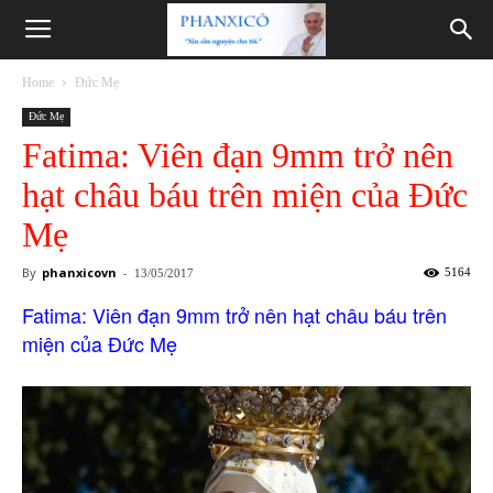
Phanxicô
Home
Đức Mẹ
Đức Mẹ
Fatima: Viên đạn 9mm trở nên
hạt châu báu trên miện của Đức
Mẹ
By
phanxicovn
-
5164
13/05/2017
Fatima: Viên đạn 9mm trở nên hạt châu báu trên
miện của Đức Mẹ