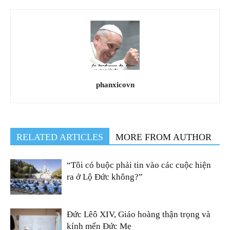
phanxicovn
RELATED ARTICLES
MORE FROM AUTHOR
“Tôi có buộc phải tin vào các cuộc hiện
ra ở Lộ Đức không?”
Đức Lêô XIV, Giáo hoàng thận trọng và
kính mến Đức Mẹ