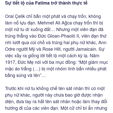
Sự tiết lộ của Fatima trở thành thực tế
Oral Çelik chỉ bắn một phát và chạy trốn, không
làm nổ lựu đạn. Mehmet Ali Ağca chạy trốn thì bị
một nữ tu dí xuống đất… Nhưng một viên đạn đã
trúng thẳng vào Đức Gioan-Phaolô II, viên đạn thứ
nhì lướt qua cùi chỏ và trúng hai phụ nữ khác, Ann
Odre người Mỹ và Rose Hill, người Jamaicain. Sự
việc xảy ra giống lời tiết lộ một cách kỳ lạ. Năm
1917, Đức Mẹ nói với ba mục đồng: “Một giám mục
mặc áo trắng (…) bị một nhóm lính bắn nhiều phát
bằng súng và tên”…
Trước khi nữ tu khống chế tên sát nhân thì có một
phụ nữ khác, người này chưa bao giờ được nhận
diện, đưa tay ra hất tên sát nhân hoặc làm thay đổi
hướng đi của các viên đạn. Một cử chỉ bí ẩn nhưng