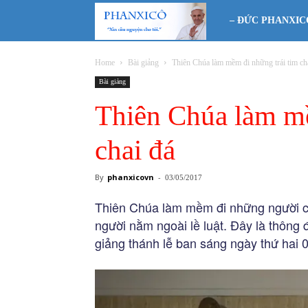
Phanxicô
– ĐỨC PHANXIC
Home
Bài giảng
Thiên Chúa làm mềm đi những trái tim ch
Bài giảng
Thiên Chúa làm mề
chai đá
By
phanxicovn
-
03/05/2017
Thiên Chúa làm mềm đi những người có 
người nằm ngoài lề luật. Đây là thông
giảng thánh lễ ban sáng ngày thứ hai 