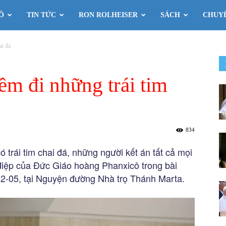
Ô
TIN TỨC
RON ROLHEISER
SÁCH
CHUY
ai đá
m đi những trái tim
834
trái tim chai đá, những người kết án tất cả mọi
 điệp của Đức Giáo hoàng Phanxicô trong bài
02-05, tại Nguyện đường Nhà trọ Thánh Marta.