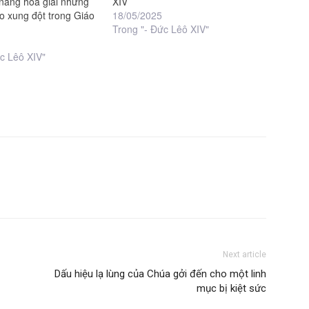
 năng hòa giải những
XIV
ạo xung đột trong Giáo
18/05/2025
Trong "- Đức Lêô XIV"
c Lêô XIV"
Next article
Dấu hiệu lạ lùng của Chúa gởi đến cho một linh
mục bị kiệt sức