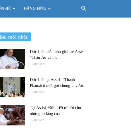
ÊN ĐỀ
BẰNG HỮU
Bài mới nhất
Đức Lêô nhắn nhủ giới trẻ Assisi:
“Châu Âu và thế...
07/08/2026
Đức Lêô tại Assisi: “Thánh
Phanxicô mời gọi chúng ta vượt...
07/08/2026
Tại Assisi, Đức Lêô trả lời cho
những lo lắng của...
07/08/2026