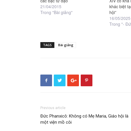
các bậc tử đạo
XIV có khả
21/04/2015
khác biệt t
Trong "Bài giảng"
hội”
16/05/2025
Trong "- Đứ
TAGS
Bài giảng
Previous article
Đức Phanxicô: Không có Mẹ Maria, Giáo hội là
một viện mồ côi