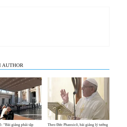
M AUTHOR
: “Bài giảng phải tập
Theo Đức Phanxicô, bài giảng lý tưởng