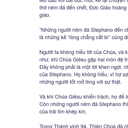
thờ ném đá đến chết, Đức Giáo hoàng 
giáo.
“Những người ném đá Stephano đến chế
là những kẻ “lòng chẳng cắt bì” cũng đ
Người ta không hiểu lời của Chúa, và 
như, khi Chúa Giêsu gặp hai môn đệ t
Đây không phải là một lời khen ngợi, n
của Stephano. Họ không hiểu, vì hợ sợ
những người tốt mở lòng với sự thật.
Và khi Chúa Giêsu khiển trách, họ để lờ
Còn những người ném đá Stephano thì g
của trái tim khép kín.
Trong Thánh vịnh 94, Thiên Chúa đã ră