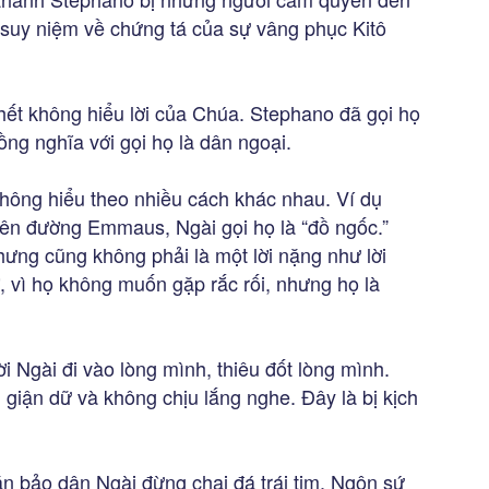
suy niệm về chứng tá của sự vâng phục Kitô
t không hiểu lời của Chúa. Stephano đã gọi họ
ồng nghĩa với gọi họ là dân ngoại.
không hiểu theo nhiều cách khác nhau. Ví dụ
rên đường Emmaus, Ngài gọi họ là “đồ ngốc.”
hưng cũng không phải là một lời nặng như lời
, vì họ không muốn gặp rắc rối, nhưng họ là
i Ngài đi vào lòng mình, thiêu đốt lòng mình.
iận dữ và không chịu lắng nghe. Đây là bị kịch
n bảo dân Ngài đừng chai đá trái tim. Ngôn sứ