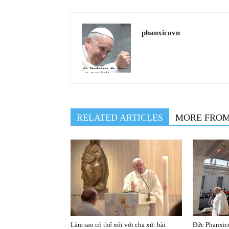
phanxicovn
RELATED ARTICLES
MORE FRO
Làm sao có thể nói với cha xứ: bài
Đức Phanxicô