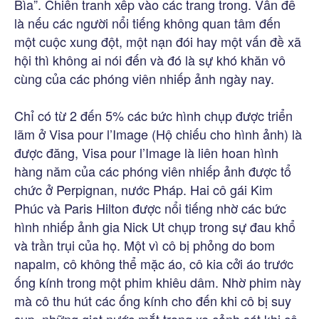
Bìa”. Chiến tranh xếp vào các trang trong. Vấn đề
là nếu các người nổi tiếng không quan tâm đến
một cuộc xung đột, một nạn đói hay một vấn đề xã
hội thì không ai nói đến và đó là sự khó khăn vô
cùng của các phóng viên nhiếp ảnh ngày nay.
Chỉ có từ 2 đến 5% các bức hình chụp được triển
lãm ở Visa pour l’Image (Hộ chiếu cho hình ảnh) là
được đăng, Visa pour l’Image là liên hoan hình
hàng năm của các phóng viên nhiếp ảnh được tổ
chức ở Perpignan, nước Pháp. Hai cô gái Kim
Phúc và Paris Hilton được nổi tiếng nhờ các bức
hình nhiếp ảnh gia Nick Ut chụp trong sự đau khổ
và trần trụi của họ. Một vì cô bị phỏng do bom
napalm, cô không thể mặc áo, cô kia cởi áo trước
ống kính trong một phim khiêu dâm. Nhờ phim này
mà cô thu hút các ống kính cho đến khi cô bị suy
sụp, những giọt nước mắt trong xe cảnh sát khi cô