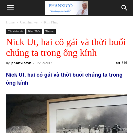
Phanxicô
Home
Các nhân vật
Kim Phúc
Các nhân vật
Kim Phúc
Tin tức
Nick Ut, hai cô gái và thời buổi
chúng ta trong ống kính
By
phanxicovn
-
346
15/03/2017
Nick Ut, hai cô gái và thời buổi chúng ta trong
ống kính