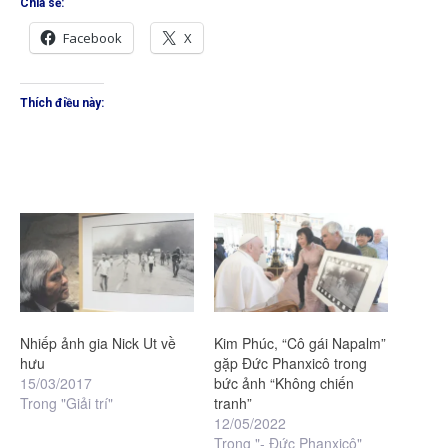
Chia sẻ:
Facebook
X
Thích điều này:
Nhiếp ảnh gia Nick Ut về
Kim Phúc, “Cô gái Napalm”
hưu
gặp Đức Phanxicô trong
15/03/2017
bức ảnh “Không chiến
Trong "Giải trí"
tranh”
12/05/2022
Trong "- Đức Phanxicô"