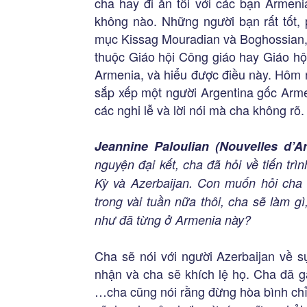
cha hay đi ăn tối với các bạn Armeni
không nào. Những người bạn rất tốt, 
mục Kissag Mouradian và Boghossian,
thuộc Giáo hội Công giáo hay Giáo hộ
Armenia, và hiểu được điều này. Hôm 
sắp xếp một người Argentina gốc Armen
các nghi lễ và lời nói mà cha không rõ.
Jeannine Paloulian (Nouvelles d’A
nguyện đại kết, cha đã hỏi về tiến tr
Kỳ và Azerbaijan. Con muốn hỏi cha 
trong vài tuần nữa thôi, cha sẽ làm g
như đã từng ở Armenia này?
Cha sẽ nói với người Azerbaijan về 
nhận và cha sẽ khích lệ họ. Cha đã g
…cha cũng nói rằng đừng hòa bình chỉ 