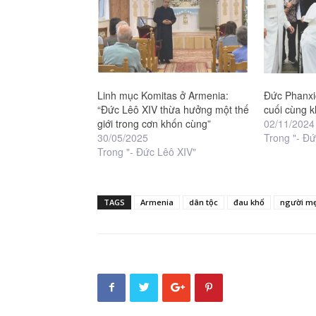
Linh mục Komitas ở Armenia:
Ðức Phanxi
“Đức Lêô XIV thừa hưởng một thế
cuối cùng 
giới trong cơn khốn cùng”
02/11/2024
30/05/2025
Trong "- Đ
Trong "- Đức Lêô XIV"
TAGS
Armenia
dân tộc
đau khổ
người m