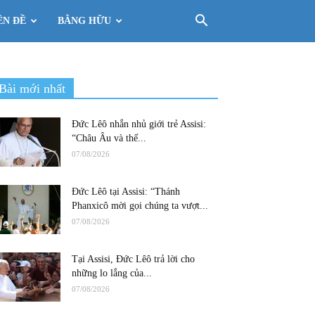
ÊN ĐỀ
BẰNG HỮU
Bài mới nhất
Đức Lêô nhắn nhủ giới trẻ Assisi:
“Châu Âu và thế...
07/08/2026
Đức Lêô tại Assisi: “Thánh
Phanxicô mời gọi chúng ta vượt...
07/08/2026
Tại Assisi, Đức Lêô trả lời cho
những lo lắng của...
07/08/2026