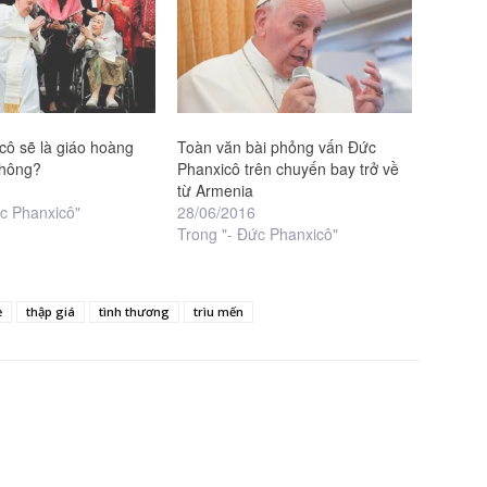
cô sẽ là giáo hoàng
Toàn văn bài phỏng vấn Đức
không?
Phanxicô trên chuyến bay trở về
từ Armenia
ức Phanxicô"
28/06/2016
Trong "- Đức Phanxicô"
ẹ
thập giá
tình thương
trìu mến