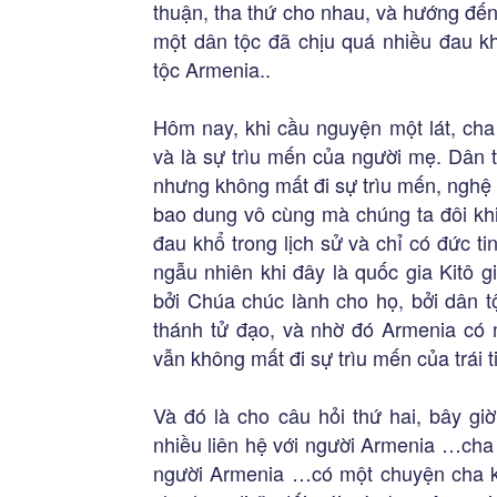
thuận, tha thứ cho nhau, và hướng đến 
một dân tộc đã chịu quá nhiều đau k
tộc Armenia..
Hôm nay, khi cầu nguyện một lát, cha
và là sự trìu mến của người mẹ. Dân 
nhưng không mất đi sự trìu mến, nghệ 
bao dung vô cùng mà chúng ta đôi khi
đau khổ trong lịch sử và chỉ có đức t
ngẫu nhiên khi đây là quốc gia Kitô gi
bởi Chúa chúc lành cho họ, bởi dân t
thánh tử đạo, và nhờ đó Armenia có m
vẫn không mất đi sự trìu mến của trái
Và đó là cho câu hỏi thứ hai, bây gi
nhiều liên hệ với người Armenia …cha 
người Armenia …có một chuyện cha k