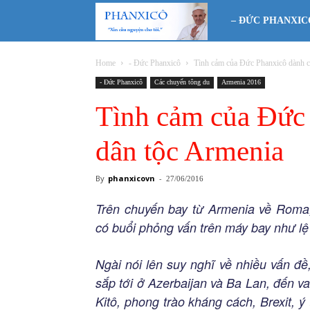
Phanxicô
– ĐỨC PHANXIC
Home
- Đức Phanxicô
Tình cảm của Đức Phanxicô dành c
- Đức Phanxicô
Các chuyến tông du
Armenia 2016
Tình cảm của Đức
dân tộc Armenia
By
phanxicovn
-
27/06/2016
Trên chuyến bay từ Armenia về Roma
có buổi phỏng vấn trên máy bay như lệ 
Ngài nói lên suy nghĩ về nhiều vấn đ
sắp tới ở Azerbaijan và Ba Lan, đến v
Kitô, phong trào kháng cách, Brexit, ý 