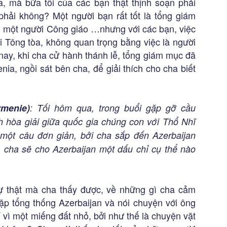
a, mà bữa tối của các bạn thật thịnh soạn phải
phải không? Một người bạn rất tốt là tổng giám
 một người Công giáo …nhưng với các bạn, việc
i Tông tòa, không quan trọng bằng việc là người
nay, khi cha cử hành thánh lễ, tổng giám mục đã
ia, ngồi sát bên cha, để giải thích cho cha biết
rmenie)
: Tối hôm qua, trong buổi gặp gỡ cầu
ình hòa giải giữa quốc gia chúng con với Thổ Nhĩ
một câu đơn giản, bởi cha sắp đến Azerbaijan
ì, cha sẽ cho Azerbaijan một dấu chỉ cụ thể nào
sự thật mà cha thấy được, về những gì cha cảm
ặp tổng thống Azerbaijan và nói chuyện với ông
vì một miếng đất nhỏ, bởi như thế là chuyện vặt