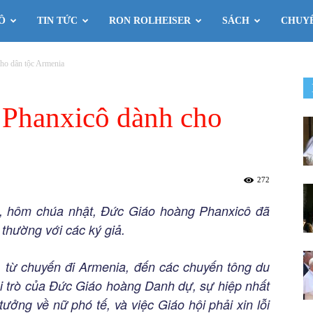
Ô
TIN TỨC
RON ROLHEISER
SÁCH
CHUY
ho dân tộc Armenia
 Phanxicô dành cho
272
, hôm chúa nhật, Đức Giáo hoàng Phanxicô đã
thường với các ký giả.
ề, từ chuyến đi Armenia, đến các chuyến tông du
ai trò của Đức Giáo hoàng Danh dự, sự hiệp nhất
tưởng về nữ phó tế, và việc Giáo hội phải xin lỗi