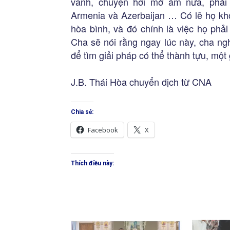
vãnh, chuyện hơi mờ ám nữa, phải
Armenia và Azerbaijan … Có lẽ họ kh
hòa bình, và đó chính là việc họ phả
Cha sẽ nói rằng ngay lúc này, cha ngh
để tìm giải pháp có thể thành tựu, một g
J.B. Thái Hòa chuyển dịch từ CNA
Chia sẻ:
Facebook
X
Thích điều này: