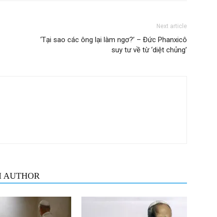
Next article
‘Tại sao các ông lại làm ngơ?’ – Đức Phanxicô
suy tư về từ ‘diệt chủng’
M AUTHOR