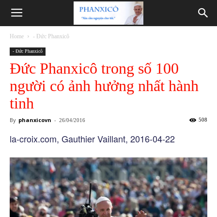
Phanxicô
Home
- Đức Phanxicô
- Đức Phanxicô
Đức Phanxicô trong số 100
người có ảnh hưởng nhất hành
tinh
By
phanxicovn
-
508
26/04/2016
la-croix.com, Gauthier Vaillant, 2016-04-22