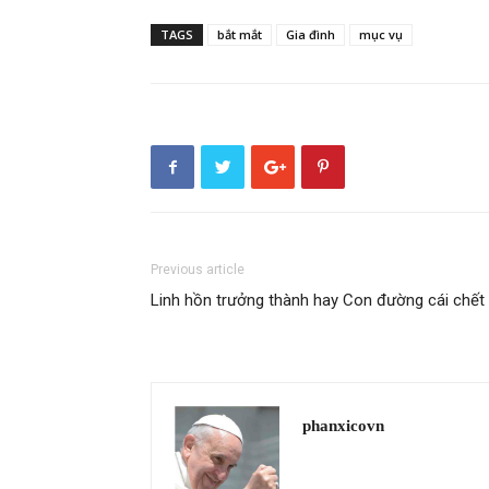
TAGS
bắt mắt
Gia đình
mục vụ
Previous article
Linh hồn trưởng thành hay Con đường cái chết
phanxicovn