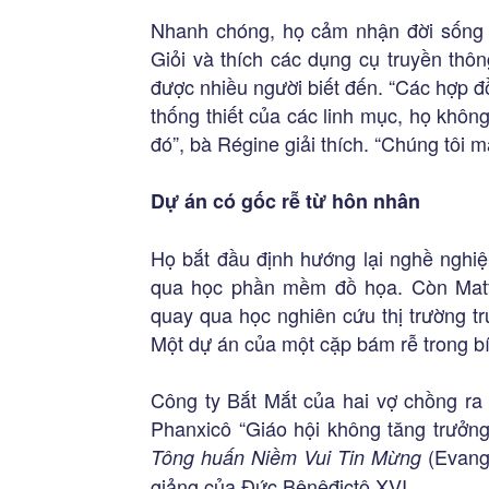
Nhanh chóng, họ cảm nhận đời sống v
Giỏi và thích các dụng cụ truyền thô
được nhiều người biết đến. “Các hợp đồ
thống thiết của các linh mục, họ khô
đó”, bà Régine giải thích. “Chúng tôi 
Dự án có gốc rễ từ hôn nhân
Họ bắt đầu định hướng lại nghề nghi
qua học phần mềm đồ họa. Còn Matth
quay qua học nghiên cứu thị trường tr
Một dự án của một cặp bám rễ trong bí
Công ty Bắt Mắt của hai vợ chồng ra 
Phanxicô “Giáo hội không tăng trưởng
(Evange
Tông huấn Niềm Vui Tin Mừng
giảng của Đức Bênêđictô XVI.