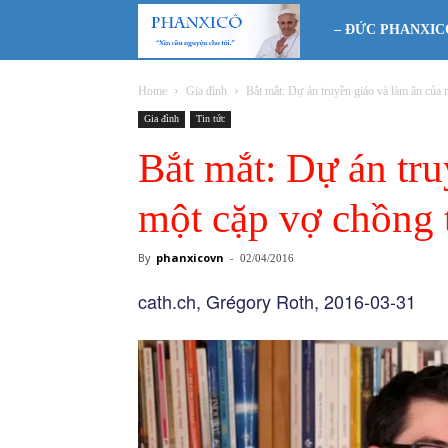
Phanxicô
– ĐỨC PHANXIC
Home
Gia đình
Bắt mắt: Dự án truyền giáo và làm ăn của m
Gia đình
Tin tức
Bắt mắt: Dự án tru
một cặp vợ chồng 
By
phanxicovn
-
02/04/2016
cath.ch, Grégory Roth, 2016-03-31