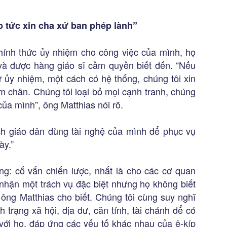
p tức xin cha xứ ban phép lành”
ính thức ủy nhiệm cho công việc của mình, họ
 và được hàng giáo sĩ cầm quyền biết đến. “Nếu
ứ ủy nhiệm, một cách có hệ thống, chúng tôi xin
m chân. Chúng tôi loại bỏ mọi cạnh tranh, chúng
của mình”, ông Matthias nói rõ.
h giáo dân dùng tài nghệ của mình để phục vụ
ày.”
g: cố vấn chiến lược, nhất là cho các cơ quan
 nhận một trách vụ đặc biệt nhưng họ không biết
ông Matthias cho biết. Chúng tôi cùng suy nghĩ
h trạng xã hội, địa dư, căn tính, tài chánh để có
ới họ, đáp ứng các yếu tố khác nhau của ê-kíp