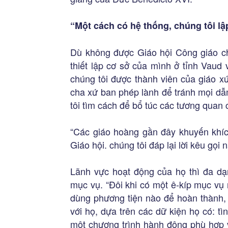
“Một cách có hệ thống, chúng tôi lậ
Dù không được Giáo hội Công giáo ch
thiết lập cơ sở của mình ở tỉnh Vaud
chúng tôi được thành viên của giáo x
cha xứ ban phép lành để tránh mọi dẫ
tôi tìm cách để bổ túc các tương quan 
“Các giáo hoàng gần đây khuyến khíc
Giáo hội. chúng tôi đáp lại lời kêu gọi n
Lãnh vực hoạt động của họ thì đa dạn
mục vụ. “Đôi khi có một ê-kíp mục vụ
dùng phương tiện nào để hoàn thành, 
với họ, dựa trên các dữ kiện họ có: tìn
một chương trình hành động phù hợp v