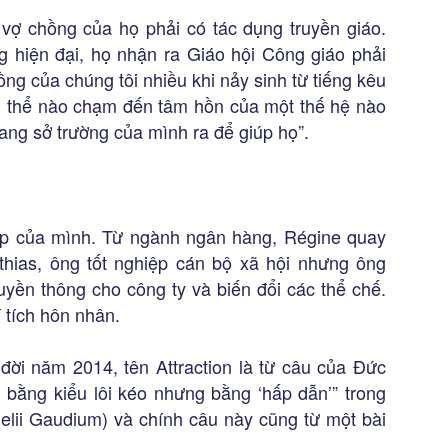
ợ chồng của họ phải có tác dụng truyền giáo.
ng hiện đại, họ nhận ra Giáo hội Công giáo phải
ng của chúng tôi nhiều khi nảy sinh từ tiếng kêu
ng thể nào chạm đến tâm hồn của một thế hệ nào
mang sở trường của mình ra để giúp họ”.
ệp của mình. Từ ngành ngân hàng, Régine quay
ias, ông tốt nghiệp cán bộ xã hội nhưng ông
uyền thông cho công ty và biến đổi các thể chế.
 tích hôn nhân.
đời năm 2014, tên Attraction là từ câu của Đức
 bằng kiểu lôi kéo nhưng bằng ‘hấp dẫn’” trong
lii Gaudium) và chính câu này cũng từ một bài