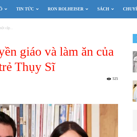
Ô
TIN TỨC
RON ROLHEISER
SÁCH
CHUY
ột cặp...
yền giáo và làm ăn của
trẻ Thụy Sĩ
525