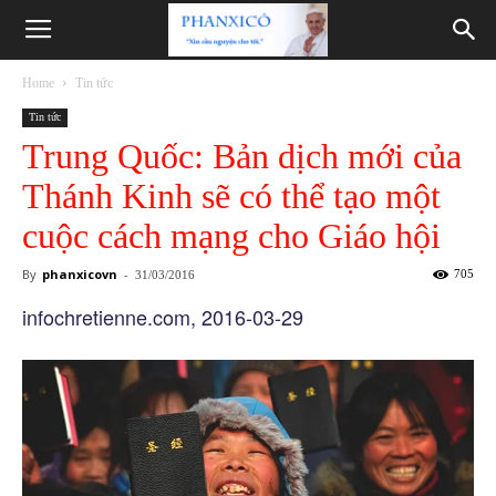
Phanxicô
Home
Tin tức
Tin tức
Trung Quốc: Bản dịch mới của
Thánh Kinh sẽ có thể tạo một
cuộc cách mạng cho Giáo hội
By
phanxicovn
-
705
31/03/2016
infochretienne.com, 2016-03-29