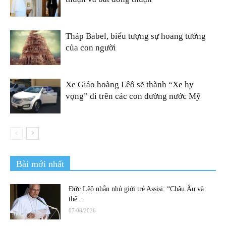
Tháp Babel, biểu tượng sự hoang tưởng
của con người
Xe Giáo hoàng Lêô sẽ thành “Xe hy
vọng” đi trên các con đường nước Mỹ
Bài mới nhất
Đức Lêô nhắn nhủ giới trẻ Assisi: “Châu Âu và
thế...
07/08/2026