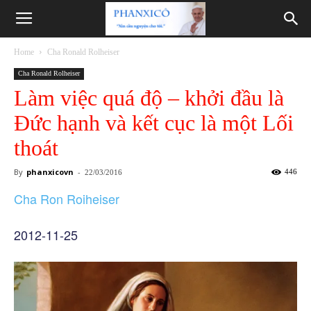
Phanxicô
Home
Cha Ronald Rolheiser
Cha Ronald Rolheiser
Làm việc quá độ – khởi đầu là
Đức hạnh và kết cục là một Lối
thoát
By
phanxicovn
-
446
22/03/2016
Cha Ron Roiheiser
2012-11-25