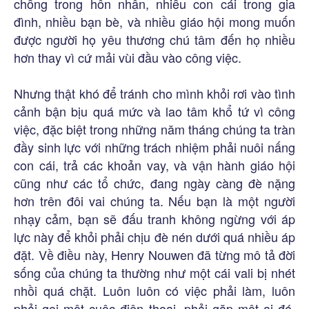
chồng trong hôn nhân, nhiều con cái trong gia
đình, nhiều bạn bè, và nhiều giáo hội mong muốn
được người họ yêu thương chú tâm đến họ nhiều
hơn thay vì cứ mải vùi đầu vào công việc.
Nhưng thật khó để tránh cho mình khỏi rơi vào tình
cảnh bận bịu quá mức và lao tâm khổ tứ vì công
việc, đặc biệt trong những năm tháng chúng ta tràn
đầy sinh lực với những trách nhiệm phải nuôi nấng
con cái, trả các khoản vay, và vận hành giáo hội
cũng như các tổ chức, đang ngày càng đè nặng
hơn trên đôi vai chúng ta. Nếu bạn là một người
nhạy cảm, bạn sẽ đấu tranh không ngừng với áp
lực này để khỏi phải chịu đè nén dưới quá nhiều áp
đặt. Về điều này, Henry Nouwen đã từng mô tả đời
sống của chúng ta thường như một cái vali bị nhét
nhồi quá chặt. Luôn luôn có việc phải làm, luôn
phải gọi một cuộc điện thoại, phải gặp một ai đó,