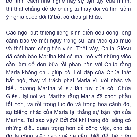
bởi tính cách nhà nghề hay sự tận tụy của mình,
thì thật chẳng dễ để chúng ta thay đổi và tìm kiếm
ý nghĩa cuộc đời từ bất cứ điều gì khác.
Các ngòi bút thiêng liêng kinh điển đều đồng lòng
cảnh báo về mối nguy trong sự làm việc quá mức
và thói ham công tiếc việc. Thật vậy, Chúa Giêsu
đã cảnh báo Martha khi cô mải mê với những việc
cần làm để dọn bữa rồi phàn nàn với Chúa rằng
Maria không chịu giúp cô. Lời đáp của Chúa thật
bất ngờ, thay vì trách phạt Maria vì lười nhác và
biểu dương Martha vì sự tận tụy của cô, Chúa
Giêsu lại nói với Martha rằng Maria đã chọn phần
tốt hơn, và rồi trong lúc đó và trong hòa cảnh đó,
sự biếng nhác của Maria lại thắng sự bận rộn của
Martha. Tại sao vậy? Bởi đôi khi trong đời sống có
những điều quan trọng hơn cả công việc, cho dù
đó là công việc cao quý và cần thiết để thể hiện