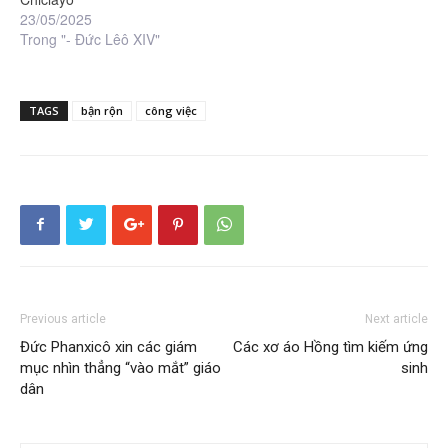
23/05/2025
Trong "- Đức Lêô XIV"
TAGS
bận rộn
công việc
Previous article
Next article
Đức Phanxicô xin các giám
Các xơ áo Hồng tìm kiếm ứng
mục nhìn thẳng “vào mắt” giáo
sinh
dân