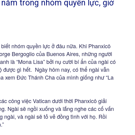
 nằm trong nhóm quyền lực, giờ
 biết nhóm quyền lực ở đâu nữa. Khi Phanxicô
Jorge Bergoglio của Buenos Aires, những người
danh là “Mona Lisa” bởi nụ cười bí ẩn của ngài có
lộ được gì hết. Ngày hôm nay, có thể ngài vẫn
oma xem Đức Thánh Cha của mình giống như “La
ác công việc Vatican dưới thời Phanxicô giải
àng. Ngài sẽ ngồi xuống và lắng nghe các cố vấn
 ngài, và ngài sẽ tỏ vẻ đồng tình với họ. Rồi
.”