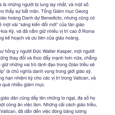
 là những người bị lung lay nhất, và một số
cho thấy sự bất mãn. Tổng Giám mục Georg
Giáo hoàng Danh dự Benedicto, nhưng cũng có
ề một vài “sáng kiến đổi mới” của tân giáo
a Kỳ, và đã nắm giữ nhiều vị trí cao ở Roma
g kế hoạch và ưu tiên của giáo hoàng.
ư hồng y người Đức Walter Kasper, một người
 những thay đổi và thúc đẩy mạnh hơn nữa, chẳng
giữ những vai trò lãnh đạo trong Giáo triều sẽ
ếp” là chủ nghĩa danh vọng trong giới giáo sỹ.
g hạn nhiệm kỳ cho các vị trí trong Vatican, và
có quá nhiều giám mục.
giáo dân cũng dấy lên những lo ngại, đa số họ
ột công ăn việc làm. Những cải cách giáo triều,
 Vatican, đã dẫn đến việc đóng băng lương