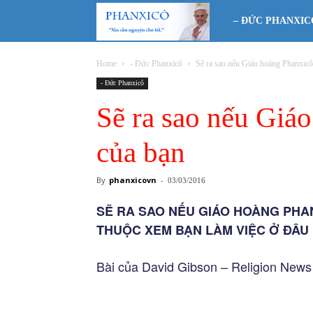
Phanxicô
– ĐỨC PHANXIC
Home
- Đức Phanxicô
Sẽ ra sao nếu Giáo hoàng Phanxicô 
- Đức Phanxicô
Sẽ ra sao nếu Giáo
của bạn
By
phanxicovn
-
03/03/2016
SẼ RA SAO NẾU GIÁO HOÀNG PHAN
THUỘC XEM BẠN LÀM VIỆC Ở ĐÂU
Bài của David Gibson – Religion News