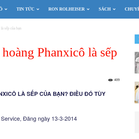
Ô
TIN TỨC
RON ROLHEISER
SÁCH
CHUY
là sếp của bạn
 hoàng Phanxicô là sếp
409
XICÔ LÀ SẾP CỦA BẠN? ĐIỀU ĐÓ TÙY
 Service, Đăng ngày 13-3-2014