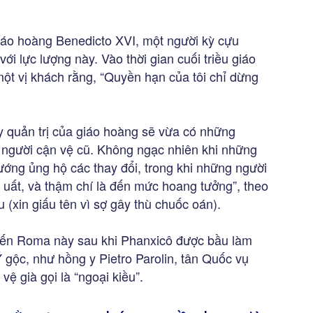
iáo hoàng Benedicto XVI, một người kỳ cựu
với lực lượng này. Vào thời gian cuối triều giáo
một vị khách rằng, “Quyền hạn của tôi chỉ dừng
áy quản trị của giáo hoàng sẽ vừa có những
người cận vệ cũ. Không ngạc nhiên khi những
ớng ủng hộ các thay đổi, trong khi những người
 uất, và thậm chí là đến mức hoang tưởng”, theo
u (xin giấu tên vì sợ gây thù chuốc oán).
i đến Roma này sau khi Phanxicô được bầu làm
Ý gộc, như hồng y Pietro Parolin, tân Quốc vụ
ệ già gọi là “ngoại kiều”.