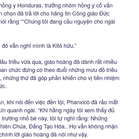
 hồng y Honduras, trưởng nhóm hồng y cố vấn
 chọn đã trả lời cho hãng tin Công giáo Đức
 nói rằng ““Chúng tôi đang cầu nguyện cho ngài
đó vẫn nghĩ mình là Kitô hữu.”
ầu triều vừa qua, giáo hoàng đã dành rất nhiều
quan chức đừng có theo đuổi những mưu đồ triều
vị, những thứ đã góp phần khiến cho vị tiền nhiệm
ức.
ạn, khi nói đến việc đền tội, Phanxicô đã rảo mắt
kín quanh ngài. “Khi hằng ngày tôi xem thấy đủ
ôi trường nhỏ bé này, tôi tự nghĩ rằng: Những
 Thiên Chúa, Đấng Tạo Hóa.. Họ vẫn không nhận
chính lời giáo hoàng đã nói như vậy.