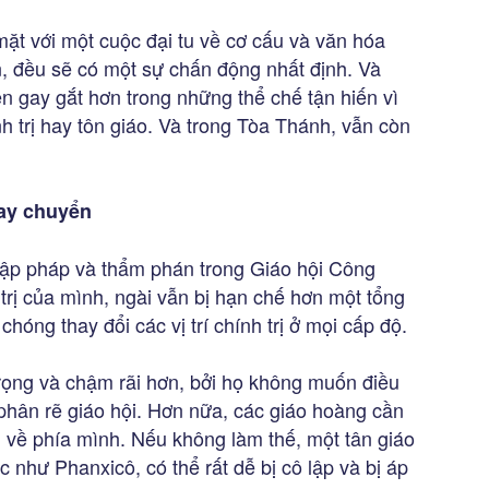
 mặt với một cuộc đại tu về cơ cấu và văn hóa
 đều sẽ có một sự chấn động nhất định. Và
n gay gắt hơn trong những thể chế tận hiến vì
h trị hay tôn giáo. Và trong Tòa Thánh, vẫn còn
lay chuyển
 lập pháp và thẩm phán trong Giáo hội Công
 trị của mình, ngài vẫn bị hạn chế hơn một tổng
óng thay đổi các vị trí chính trị ở mọi cấp độ.
rọng và chậm rãi hơn, bởi họ không muốn điều
 phân rẽ giáo hội. Hơn nữa, các giáo hoàng cần
 về phía mình. Nếu không làm thế, một tân giáo
c như Phanxicô, có thể rất dễ bị cô lập và bị áp