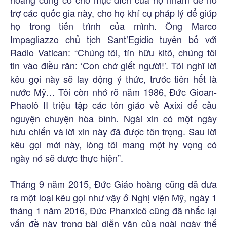
trợ các quốc gia này, cho họ khí cụ pháp lý để giúp
họ trong tiến trình của mình. Ông Marco
Impagliazzo chủ tịch Sant’Egidio tuyên bố với
Radio Vatican: “Chúng tôi, tín hữu kitô, chúng tôi
tin vào điều răn: ‘Con chớ giết người!’. Tôi nghĩ lời
kêu gọi này sẽ lay động ý thức, trước tiên hết là
nước Mỹ… Tôi còn nhớ rõ năm 1986, Đức Gioan-
Phaolô II triệu tập các tôn giáo về Axixi để cầu
nguyện chuyện hòa bình. Ngài xin có một ngày
hưu chiến và lời xin này đã được tôn trọng. Sau lời
kêu gọi mới này, lòng tôi mang một hy vọng có
ngày nó sẽ được thực hiện”.
Tháng 9 năm 2015, Đức Giáo hoàng cũng đã đưa
ra một loại kêu gọi như vậy ở Nghị viện Mỹ, ngày 1
tháng 1 năm 2016, Đức Phanxicô cũng đã nhắc lại
vấn đề này trong bài diễn văn của ngài ngày thế