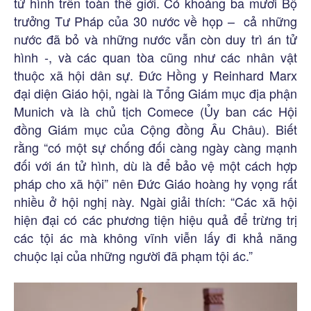
tử hình trên toàn thế giới. Có khoảng ba mươi Bộ
trưởng Tư Pháp của 30 nước về họp – cả những
nước đã bỏ và những nước vẫn còn duy trì án tử
hình -, và các quan tòa cũng như các nhân vật
thuộc xã hội dân sự. Đức Hồng y Reinhard Marx
đại diện Giáo hội, ngài là Tổng Giám mục địa phận
Munich và là chủ tịch Comece (Ủy ban các Hội
đồng Giám mục của Cộng đồng Âu Châu). Biết
rằng “có một sự chống đối càng ngày càng mạnh
đối với án tử hình, dù là để bảo vệ một cách hợp
pháp cho xã hội” nên Đức Giáo hoàng hy vọng rất
nhiều ở hội nghị này. Ngài giải thích: “Các xã hội
hiện đại có các phương tiện hiệu quả để trừng trị
các tội ác mà không vĩnh viễn lấy đi khả năng
chuộc lại của những người đã phạm tội ác.”