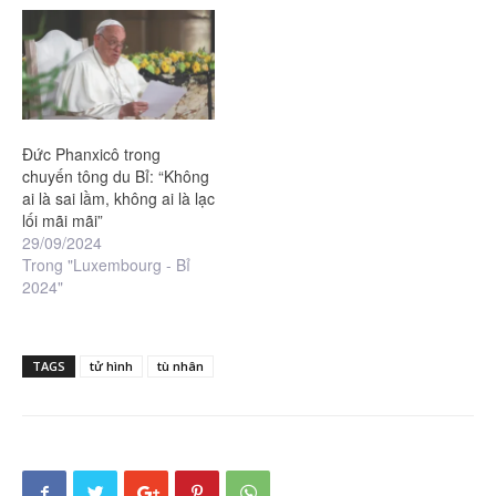
Đức Phanxicô trong
chuyến tông du Bỉ: “Không
ai là sai lầm, không ai là lạc
lối mãi mãi”
29/09/2024
Trong "Luxembourg - Bỉ
2024"
TAGS
tử hình
tù nhân