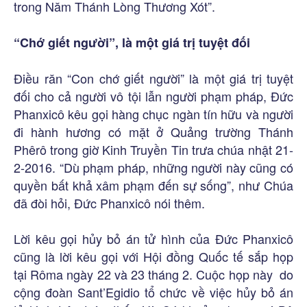
trong Năm Thánh Lòng Thương Xót”.
“Chớ giết người”, là một giá trị tuyệt đối
Điều răn “Con chớ giết người” là một giá trị tuyệt
đối cho cả người vô tội lẫn người phạm pháp, Đức
Phanxicô kêu gọi hàng chục ngàn tín hữu và người
đi hành hương có mặt ở Quảng trường Thánh
Phêrô trong giờ Kinh Truyền Tin trưa chúa nhật 21-
2-2016. “Dù phạm pháp, những người này cũng có
quyền bất khả xâm phạm đến sự sống”, như Chúa
đã đòi hỏi, Đức Phanxicô nói thêm.
Lời kêu gọi hủy bỏ án tử hình của Đức Phanxicô
cũng là lời kêu gọi với Hội đồng Quốc tế sắp họp
tại Rôma ngày 22 và 23 tháng 2. Cuộc họp này do
cộng đoàn Sant’Egidio tổ chức về việc hủy bỏ án