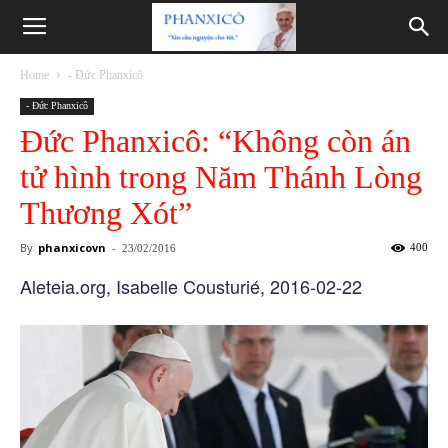
Phanxicô
Home
- Đức Phanxicô
- Đức Phanxicô
Đức Phanxicô: “Không còn án
tử hình trong Năm Thánh Lòng
Thương Xót”
By
phanxicovn
-
400
23/02/2016
Aleteia.org, Isabelle Cousturié, 2016-02-22