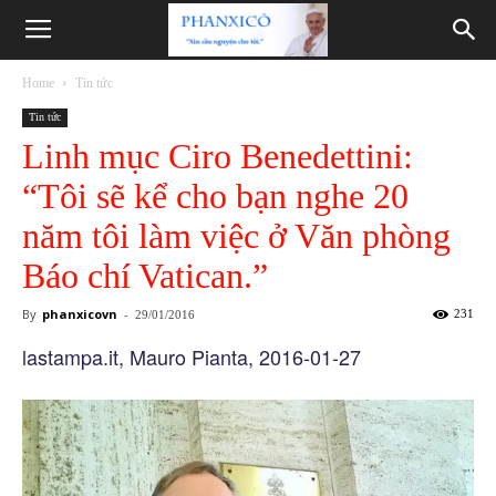
Phanxicô
Home
Tin tức
Tin tức
Linh mục Ciro Benedettini:
“Tôi sẽ kể cho bạn nghe 20
năm tôi làm việc ở Văn phòng
Báo chí Vatican.”
By
phanxicovn
-
231
29/01/2016
lastampa.it, Mauro Pianta, 2016-01-27