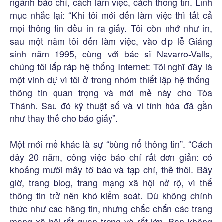
ngành báo chí, cách làm việc, cách thông tin. Linh
mục nhắc lại: “Khi tôi mới đến làm việc thì tất cả
mọi thông tin đều in ra giấy. Tôi còn nhớ như in,
sau một năm tôi đến làm việc, vào dịp lễ Giáng
sinh năm 1995, cùng với bác sĩ Navarro-Valls,
chúng tôi lắp ráp hệ thống Internet: Tôi nghĩ đây là
một vinh dự vì tôi ở trong nhóm thiết lập hệ thống
thông tin quan trọng và mới mẻ này cho Tòa
Thánh. Sau đó kỹ thuật số và vi tính hóa đã gần
như thay thế cho báo giấy”.
Một mới mẻ khác là sự “bùng nổ thông tin”. “Cách
đây 20 năm, công việc báo chí rất đơn giản: có
khoảng mười mấy tờ báo và tạp chí, thế thôi. Bây
giờ, trang blog, trang mạng xã hội nở rộ, vì thế
thông tin trở nên khó kiểm soát. Dù không chính
thức như các hãng tin, nhưng chắc chắn các trang
mạng xã hội rất quan trọng và rất lớn. Bạn không