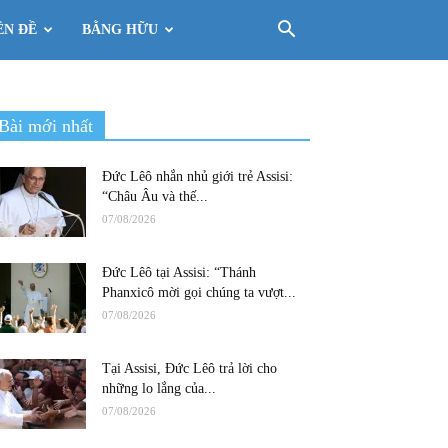
ÊN ĐỀ
BẰNG HỮU
Bài mới nhất
Đức Lêô nhắn nhủ giới trẻ Assisi:
“Châu Âu và thế...
07/08/2026
Đức Lêô tại Assisi: “Thánh
Phanxicô mời gọi chúng ta vượt...
07/08/2026
Tại Assisi, Đức Lêô trả lời cho
những lo lắng của...
07/08/2026