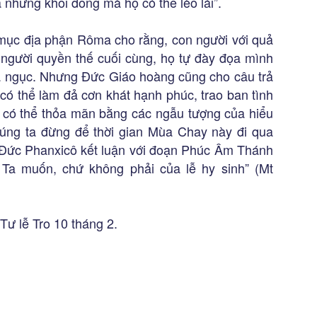
 những khối đông mà họ có thể lèo lái”.
mục địa phận Rôma cho rằng, con người với quả
g người quyền thế cuối cùng, họ tự đày đọa mình
ịa ngục. Nhưng Đức Giáo hoàng cũng cho câu trả
 có thể làm đả cơn khát hạnh phúc, trao ban tình
ĩ có thể thỏa mãn bằng các ngẫu tượng của hiểu
Chúng ta đừng để thời gian Mùa Chay này đi qua
 Đức Phanxicô kết luận với đoạn Phúc Âm Thánh
 Ta muốn, chứ không phải của lễ hy sinh” (Mt
ư lễ Tro 10 tháng 2.