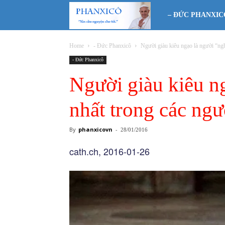
Phanxicô
– ĐỨC PHANXIC
Home
- Đức Phanxicô
Người giàu kiêu ngạo là người “ng
- Đức Phanxicô
Người giàu kiêu n
nhất trong các ng
By
phanxicovn
-
28/01/2016
cath.ch, 2016-01-26