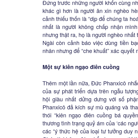
Đứng trước những người khốn cùng nh
khác gì hơn là người ăn xin nghèo h
cảnh thiếu thốn là “dịp để chúng ta h
nhất là người không chấp nhận mình
nhưng thật ra, họ là người nghèo nhất tr
Ngài còn cảnh báo việc dùng tiền b
nhân nhưng để “che khuất” xác quyết mì
Một sự kiên ngạo điên cuồng
Thêm một lần nữa, Đức Phanxicô nhắc 
của sự phát triển dựa trên ngẫu tượn
hội giàu nhất dửng dưng với số ph
Phanxicô đả kích sự mù quáng và tha
thói “kiên ngạo điên cuồng bá quyề
thương tình trạng quỷ ám của ‘các ngươ
các “ý thức hệ của loại tư tưởng duy 