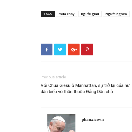
TAGS
mùa chay
người giàu
Người nghèo
Previous article
Với Chúa Giêsu ở Manhattan, sự trở lại của nữ
dân biểu vô thần thuộc Đảng Dân chủ
phanxicovn