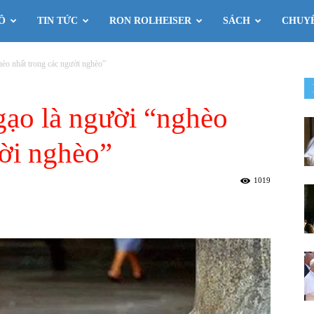
Ô
TIN TỨC
RON ROLHEISER
SÁCH
CHUY
hèo nhất trong các người nghèo”
gạo là người “nghèo
ười nghèo”
1019