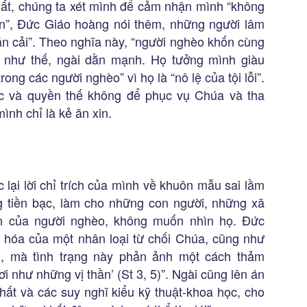
ất, chúng ta xét mình để cảm nhận mình “không
èn”, Đức Giáo hoàng nói thêm, những người lâm
oán cải”. Theo nghĩa này, “người nghèo khốn cùng
 như thế, ngài dằn mạnh. Họ tưởng mình giàu
ong các người nghèo” vì họ là “nô lệ của tội lỗi”.
ạc và quyền thế không để phục vụ Chúa và tha
nh chỉ là kẻ ăn xin.
lại lời chỉ trích của mình về khuôn mẫu sai lầm
g tiền bạc, làm cho những con người, những xã
ận của người nghèo, không muốn nhìn họ. Đức
 hóa của một nhân loại từ chối Chúa, cũng như
n, mà tình trạng này phản ảnh một cách thảm
i như những vị thần’ (St 3, 5)”. Ngài cũng lên án
nhất và các suy nghĩ kiểu kỹ thuật-khoa học, cho