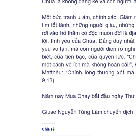
Chúa là không đáng kể và con người là
Một bức tranh u ám, chính xác, Giám 
tim tốt lành, những người giàu, nhữn
rơi vào hố thẳm cô độc muôn đời là đ
lời: tình yêu của Chúa, Đấng duy nhất
yêu vô tận, mà con người điên rồ ngh
biết, của tiền bạc, của quyền lực. “
một cách vô ích mà không hoán cải!”,
Matthêu: “Chính lòng thương xót mà
9,13).
Năm nay Mùa Chay bắt đầu ngày Thứ T
Giuse Nguyễn Tùng Lâm chuyển dịch
Chia sẻ: