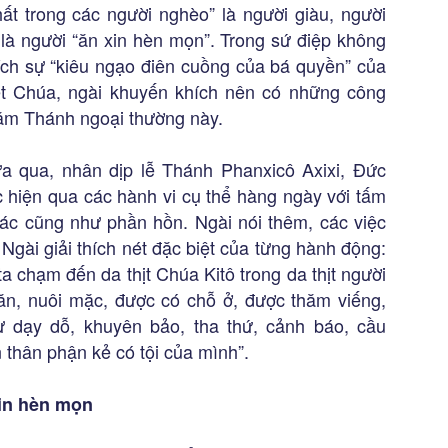
t trong các người nghèo” là người giàu, người
à người “ăn xin hèn mọn”. Trong sứ điệp không
ch sự “kiêu ngạo điên cuồng của bá quyền” của
ết Chúa, ngài khuyến khích nên có những công
Năm Thánh ngoại thường này.
a qua, nhân dịp lễ Thánh Phanxicô Axixi, Đức
c hiện qua các hành vi cụ thể hàng ngày với tấm
xác cũng như phần hồn. Ngài nói thêm, các việc
Ngài giải thích nét đặc biệt của từng hành động:
a chạm đến da thịt Chúa Kitô trong da thịt người
n, nuôi mặc, được có chỗ ở, được thăm viếng,
ư dạy dỗ, khuyên bảo, tha thứ, cảnh báo, cầu
 thân phận kẻ có tội của mình”.
xin hèn mọn