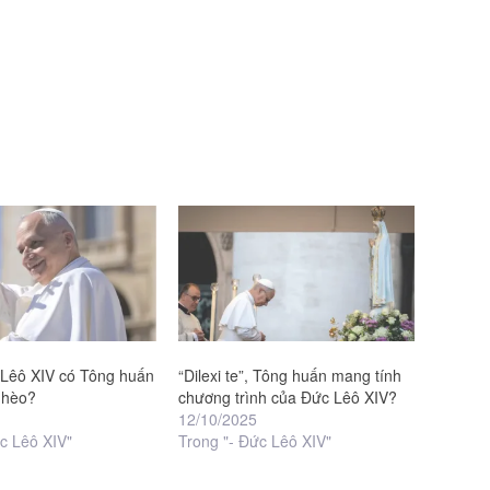
 Lêô XIV có Tông huấn
“Dilexi te”, Tông huấn mang tính
ghèo?
chương trình của Đức Lêô XIV?
12/10/2025
c Lêô XIV"
Trong "- Đức Lêô XIV"