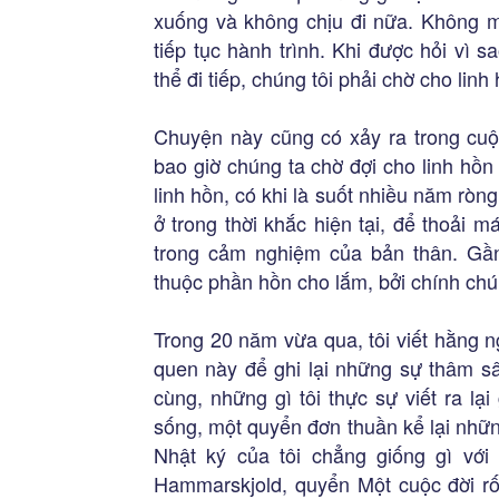
xuống và không chịu đi nữa. Không mộ
tiếp tục hành trình. Khi được hỏi vì sa
thể đi tiếp, chúng tôi phải chờ cho linh
Chuyện này cũng có xảy ra trong cuộ
bao giờ chúng ta chờ đợi cho linh hồn
linh hồn, có khi là suốt nhiều năm ròn
ở trong thời khắc hiện tại, để thoải 
trong cảm nghiệm của bản thân. Gầ
thuộc phần hồn cho lắm, bởi chính chún
Trong 20 năm vừa qua, tôi viết hằng ng
quen này để ghi lại những sự thâm s
cùng, những gì tôi thực sự viết ra l
sống, một quyển đơn thuần kể lại những
Nhật ký của tôi chẳng giống gì vớ
Hammarskjold, quyển Một cuộc đời rố