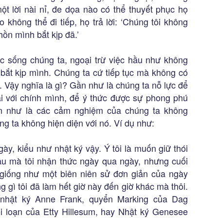
t lời nài nỉ, đe dọa nào có thể thuyết phục họ
o không thể đi tiếp, họ trả lời: ‘Chúng tôi không
 hồn mình bắt kịp đã.’
c sống chúng ta, ngoại trừ việc hầu như không
 bắt kịp mình. Chúng ta cứ tiếp tục mà không có
g. Vậy nghĩa là gì? Gần như là chúng ta nỗ lực để
mái với chính mình, để ý thức được sự phong phú
n như là các cảm nghiệm của chúng ta không
g ta không hiện diện với nó. Ví dụ như:
ày, kiểu như nhật ký vậy. Ý tôi là muốn giữ thói
âu mà tôi nhận thức ngày qua ngày, nhưng cuối
ại giống như một biên niên sử đơn giản của ngày
 gì tôi đã làm hết giờ này đến giờ khác mà thôi.
i nhật ký Anne Frank, quyển Marking của Dag
i loạn của Etty Hillesum, hay Nhật ký Genesee