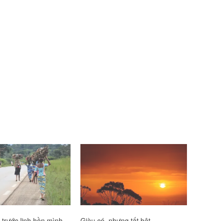
 trước linh hồn mình
Giàu có, nhưng tất bật