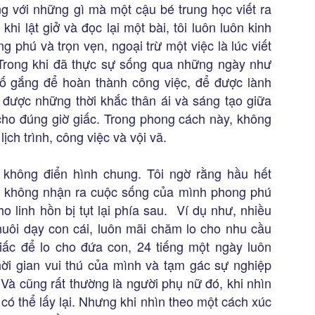
ng với những gì mà một cậu bé trung học viết ra
i lật giở và đọc lại một bài, tôi luôn luôn kinh
 phú và trọn vẹn, ngoại trừ một việc là lúc viết
 Trong khi đã thực sự sống qua những ngày như
cố gắng để hoàn thành công việc, để được lành
 được những thời khắc thân ái và sáng tạo giữa
 cho đúng giờ giấc. Trong phong cách này, không
ch trình, công việc và vội vã.
 không điển hình chung. Tôi ngờ rằng hầu hết
à không nhận ra cuộc sống của mình phong phú
o linh hồn bị tụt lại phía sau. Ví dụ như, nhiều
uôi dạy con cái, luôn mãi chăm lo cho nhu cầu
ấc để lo cho đứa con, 24 tiếng một ngày luôn
 thời gian vui thú của mình và tạm gác sự nghiệp
Và cũng rất thường là người phụ nữ đó, khi nhìn
ó thể lấy lại. Nhưng khi nhìn theo một cách xúc