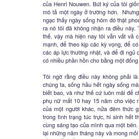
của Henri Nouwen. Bút ký của tôi giố
mô tả một ngày ở trường hơn. Nhưng kh
ngạc thấy ngày sống hôm đó thật phong
ra nó tôi đã không nhận ra điều này.
thế, vậy mà hiện nay tôi vẫn vất vả 
mạnh, để theo kịp các kỳ vọng, để có
các áp lực thường nhật, và để đi ngủ
có nhiều phần hồn cho bằng một đống lị
Tôi ngờ rằng điều này không phải là
chúng ta, sống hầu hết ngày sống m
biết bao, và như thế cứ luôn mãi để ch
phụ nữ mất 10 hay 15 năm cho việc n
của một người khác, nửa đêm thức gi
trong tình trạng túc trực, hi sinh hết
cùng sáng tạo của mình qua một bên. 
lại những năm tháng này và mong mỏi c