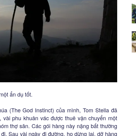
một ẩn dụ tốt.
a (The God Instinct) của mình, Tom Stella đã
, vài phu khuân vác được thuê vận chuyển một
nhóm thợ săn. Các gói hàng này nặng bất thường
 đi. Sau vài ngày đi đường, họ dừng lại, dỡ hàng