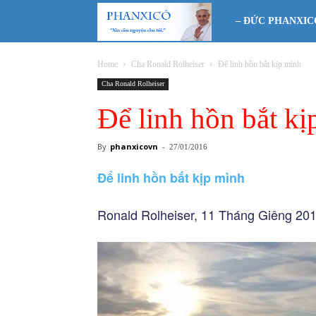
Phanxicô
– ĐỨC PHANXIC
Home
Cha Ronald Rolheiser
Để linh hồn bắt kịp mình
Cha Ronald Rolheiser
Để linh hồn bắt kị
By
phanxicovn
-
27/01/2016
Để linh hồn bắt kịp mình
Ronald Rolheiser, 11 Tháng Giêng 20