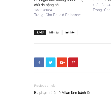
chủ đề nặng nề
16/03/2024
13/11/2024
Trong "Cha
Trong "Cha Ronald Rolheiser"
TAGS
hiên tại
linh hồn
Previous article
Ba phạm nhân ở Milan làm bánh lễ