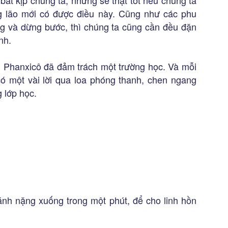
bắt kịp chúng ta, nhưng sẽ thật tốt nếu chúng ta
g lão mới có được điều này. Cũng như các phu
g và dừng bước, thì chúng ta cũng cần đều đặn
nh.
 Phanxicô đã đảm trách một trường học. Và mỗi
 có một vài lời qua loa phóng thanh, chen ngang
 lớp học.
gánh nặng xuống trong một phút, để cho linh hồn