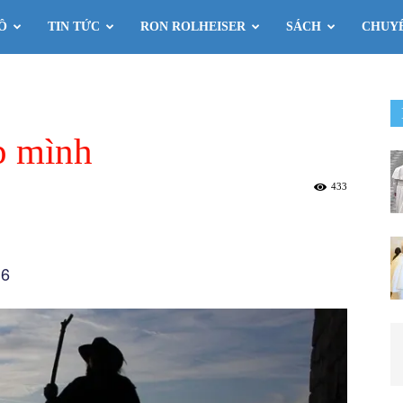
Ô
TIN TỨC
RON ROLHEISER
SÁCH
CHUY
p mình
433
16