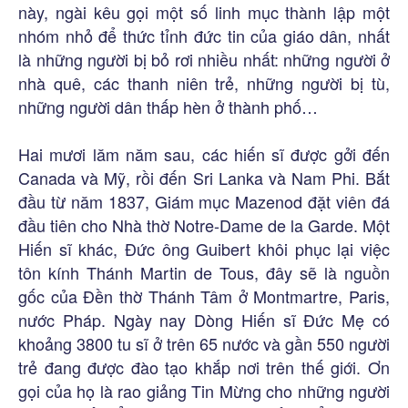
này, ngài kêu gọi một số linh mục thành lập một
nhóm nhỏ để thức tỉnh đức tin của giáo dân, nhất
là những người bị bỏ rơi nhiều nhất: những người ở
nhà quê, các thanh niên trẻ, những người bị tù,
những người dân thấp hèn ở thành phố…
Hai mươi lăm năm sau, các hiến sĩ được gởi đến
Canada và Mỹ, rồi đến Sri Lanka và Nam Phi. Bắt
đầu từ năm 1837, Giám mục Mazenod đặt viên đá
đầu tiên cho Nhà thờ Notre-Dame de la Garde. Một
Hiến sĩ khác, Đức ông Guibert khôi phục lại việc
tôn kính Thánh Martin de Tous, đây sẽ là nguồn
gốc của Đền thờ Thánh Tâm ở Montmartre, Paris,
nước Pháp. Ngày nay Dòng Hiến sĩ Đức Mẹ có
khoảng 3800 tu sĩ ở trên 65 nước và gần 550 người
trẻ đang được đào tạo khắp nơi trên thế giới. Ơn
gọi của họ là rao giảng Tin Mừng cho những người