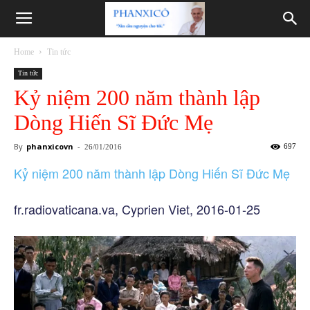
Phanxicô
Home
Tin tức
Tin tức
Kỷ niệm 200 năm thành lập
Dòng Hiến Sĩ Đức Mẹ
By
phanxicovn
-
697
26/01/2016
Kỷ niệm 200 năm thành lập Dòng Hiến Sĩ Đức Mẹ
fr.radiovaticana.va, Cyprien Viet, 2016-01-25