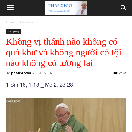
Phanxicô
Home
Bài giảng
Bài giảng
Không vị thánh nào không có
quá khứ và không người có tội
nào không có tương lai
By
phanxicovn
-
2805
19/01/2016
1 Sm 16, 1-13 _ Mc 2, 23-28