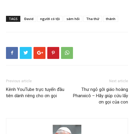
TAGS
Đavid
người có tội
sám hối
Tha thứ
thánh
Previous article
Next article
Kênh YouTube trực tuyến đầu
Thư ngỏ gởi giáo hoàng
tiên dành riêng cho ơn gọi
Phanxicô – Hãy giúp cứu lấy
ơn gọi của con