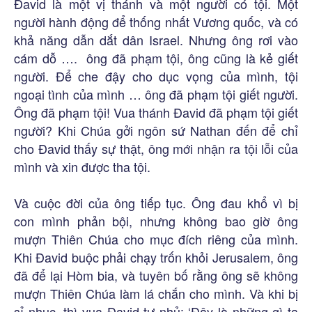
Đavid là một vị thánh và một người có tội. Một
người hành động để thống nhất Vương quốc, và có
khả năng dẫn dắt dân Israel. Nhưng ông rơi vào
cám dỗ …. ông đã phạm tội, ông cũng là kẻ giết
người. Để che đậy cho dục vọng của mình, tội
ngoại tình của mình … ông đã phạm tội giết người.
Ông đã phạm tội! Vua thánh Đavid đã phạm tội giết
người? Khi Chúa gởi ngôn sứ Nathan đến để chỉ
cho Đavid thấy sự thật, ông mới nhận ra tội lỗi của
mình và xin được tha tội.
Và cuộc đời của ông tiếp tục. Ông đau khổ vì bị
con mình phản bội, nhưng không bao giờ ông
mượn Thiên Chúa cho mục đích riêng của mình.
Khi Đavid buộc phải chạy trốn khỏi Jerusalem, ông
đã để lại Hòm bia, và tuyên bố rằng ông sẽ không
mượn Thiên Chúa làm lá chắn cho mình. Và khi bị
sỉ nhục, thì vua Đavid tự nhủ: ‘Đây là những gì ta