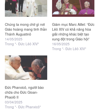
Chúng ta mong chờ gì nơi
Giám mục Marc Aillet: “Đức
Giáo hoàng mang tinh thần
Lêô XIV có khả năng hòa
Thánh Augustinô
giải những khác biệt tạo
14/05/2025
xung đột trong Giáo hội”
Trong "- Đức Lêô XIV"
16/05/2025
Trong "- Đức Lêô XIV"
Đức Phanxicô, người bào
chữa cho Đức Gioan-
Phaolô II
03/04/2025
Trong "- Đức Phanxicô"