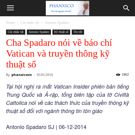
Phanxicô
Home
Các nhân vật
Antonio Spadaro
Các nhân vật
Antonio Spadaro
Kỹ thuật số
Tin tức
Cha Spadaro nói về báo chí
Vatican và truyền thông kỹ
thuật số
By
phanxicovn
-
1862
05/01/2016
Tại hội nghị ra mắt Vatican Insider phiên bản tiếng
Trung Quốc và Ả-rập,
tổng biên tập của tờ Civiltà
Cattolica nói về các thách thức của truyền thông kỹ
thuật số đối với ngành thông tin tôn giáo
Antonio Spadaro SJ | 06-12-2014