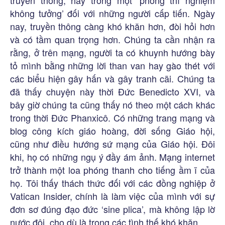
truyền thống, hay trong một ‘phòng thí nghiệm
không tưởng’ đối với những người cấp tiến. Ngày
nay, truyền thông càng khó khăn hơn, đòi hỏi hơn
và có tầm quan trọng hơn. Chúng ta cần nhận ra
rằng, ở trên mạng, người ta có khuynh hướng bày
tỏ mình bằng những lời than van hay gào thét với
các biểu hiện gây hấn và gây tranh cãi. Chúng ta
đã thấy chuyện này thời Đức Benedicto XVI, và
bây giờ chúng ta cũng thấy nó theo một cách khác
trong thời Đức Phanxicô. Có những trang mạng và
blog công kích giáo hoàng, đời sống Giáo hội,
cũng như điều hướng sứ mạng của Giáo hội. Đôi
khi, họ có những ngụ ý đầy ám ảnh. Mạng internet
trở thành một loa phóng thanh cho tiếng ầm ĩ của
họ. Tôi thấy thách thức đối với các đồng nghiệp ở
Vatican Insider, chính là làm việc của mình với sự
đơn sơ đúng đạo đức ‘sine plica’, mà không lập lờ
nước đôi, cho dù là trong các tình thế khó khăn.