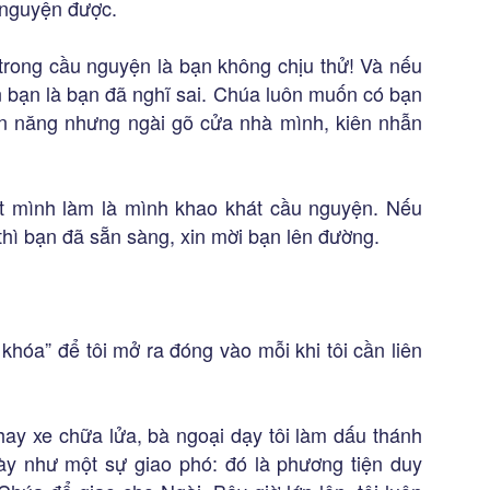
 nguyện được.
 trong cầu nguyện là bạn không chịu thử! Và nếu
 bạn là bạn đã nghĩ sai. Chúa luôn muốn có bạn
ền năng nhưng ngài gõ cửa nhà mình, kiên nhẫn
ất mình làm là mình khao khát cầu nguyện. Nếu
thì bạn đã sẵn sàng, xin mời bạn lên đường.
 khóa” để tôi mở ra đóng vào mỗi khi tôi cần liên
hay xe chữa lửa, bà ngoại dạy tôi làm dấu thánh
này như một sự giao phó: đó là phương tiện duy