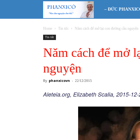
Phanxicô
– ĐỨC PHANXIC
Home
Tin tức
Năm cách để mở lại con đường cầu nguyện
Tin tức
Năm cách để mở lạ
nguyện
By
phanxicovn
-
22/12/2015
Aleteia.org, Elizabeth Scalia, 2015-12