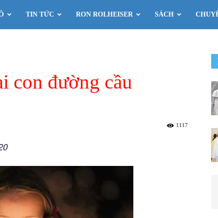
Ô
TIN TỨC
RON ROLHEISER
SÁCH
CHUY
i con đường cầu
1117
-20