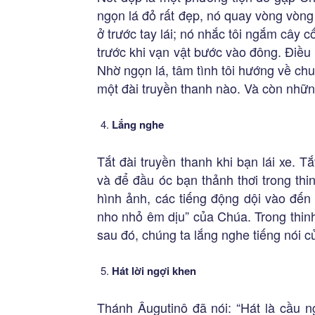
ngọn lá đỏ rất đẹp, nó quay vòng vòng t
ở trước tay lái; nó nhắc tôi ngắm cây 
trước khi vạn vật bước vào đông. Điều 
Nhờ ngọn lá, tâm tình tôi hướng về chu
một đài truyền thanh nào. Và còn nh
Lắng nghe
Tắt đài truyền thanh khi bạn lái xe. 
và để đầu óc bạn thảnh thơi trong th
hình ảnh, các tiếng động dội vào đến
nho nhỏ êm dịu” của Chúa. Trong thinh
sau đó, chúng ta lắng nghe tiếng nói c
Hát lời ngợi khen
Thánh Âugutinô đã nói: “Hát là cầu n