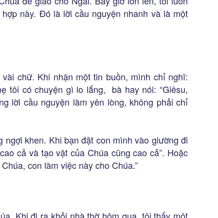
úa để giao cho Ngài. Bây giờ lớn lên, tôi luôn
 hợp này. Đó là lời cầu nguyện nhanh và là một
 vài chữ. Khi nhận một tin buồn, mình chỉ nghĩ:
ẹ tôi có chuyện gì lo lắng, bà hay nói: “Giêsu,
ững lời cầu nguyện làm yên lòng, không phải chỉ
 ngợi khen. Khi bạn đặt con mình vào giường đi
 cao cả và tạo vật của Chúa cũng cao cả”. Hoặc
y Chúa, con làm việc này cho Chúa.”
a. Khi đi ra khỏi nhà thờ hôm qua, tôi thấy một