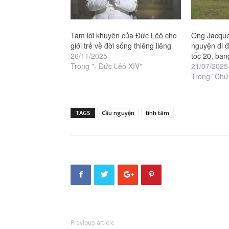
Tám lời khuyên của Đức Lêô cho
Ông Jacque
giới trẻ về đời sống thiêng liêng
nguyện di 
26/11/2025
tốc 20, ba
Trong "- Đức Lêô XIV"
21/07/2025
Trong "Chứ
TAGS
Cầu nguyện
tĩnh tâm
Previous article