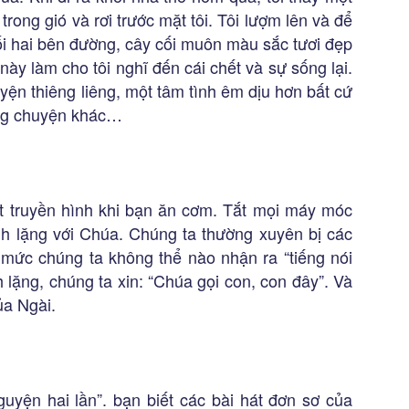
rong gió và rơi trước mặt tôi. Tôi lượm lên và để
cối hai bên đường, cây cối muôn màu sắc tươi đẹp
này làm cho tôi nghĩ đến cái chết và sự sống lại.
yện thiêng liêng, một tâm tình êm dịu hơn bất cứ
ững chuyện khác…
Tắt truyền hình khi bạn ăn cơm. Tắt mọi máy móc
inh lặng với Chúa. Chúng ta thường xuyên bị các
 mức chúng ta không thể nào nhận ra “tiếng nói
 lặng, chúng ta xin: “Chúa gọi con, con đây”. Và
ủa Ngài.
guyện hai lần”. bạn biết các bài hát đơn sơ của