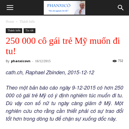
Phanxicô
Home
Thánh hiến
Thánh hiến
Tin tức
250 000 cô gái trẻ Mỹ muốn đi
tu!
By
phanxicovn
-
752
16/12/2015
cath.ch, Raphael Zbinden, 2015-12-12
Theo một bản báo cáo ngày 9-12-2015 có hơn 250
000 cô gái trẻ Mỹ có ý định nghiêm túc muốn đi tu.
Dù vậy con số nữ tu ngày càng giảm ở Mỹ. Một
nghiên cứu cho rằng cần thiết phải có sự trao đổi
tốt hơn trong dòng tu để chận sự xuống dốc này.