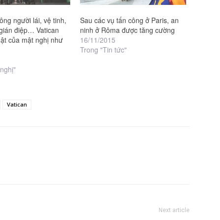
ng người lái, vệ tinh,
Sau các vụ tấn công ở Paris, an
ián điệp… Vatican
ninh ở Rôma được tăng cường
mật của mật nghị như
16/11/2015
Trong "Tin tức"
nghị"
Vatican
Next article