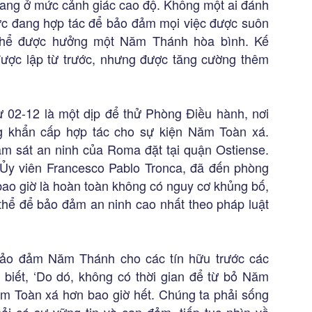
 đang ở mức cảnh giác cao độ. Không một ai đánh
hức đang hợp tác để bảo đảm mọi việc được suôn
thể được hưởng một Năm Thánh hòa bình. Kế
ược lập từ trước, nhưng được tăng cường thêm
tư 02-12 là một dịp để thử Phòng Điều hành, nơi
ng khẩn cấp hợp tác cho sự kiện Năm Toàn xá.
ám sát an ninh của Roma đặt tại quận Ostiense.
 Ủy viên Francesco Pablo Tronca, đã đến phòng
bao giờ là hoàn toàn không có nguy cơ khủng bố,
thể để bảo đảm an ninh cao nhất theo pháp luật
 bảo đảm Năm Thánh cho các tín hữu trước các
biết, ‘Do dó, không có thời gian để từ bỏ Năm
m Toàn xá hơn bao giờ hết. Chúng ta phải sống
hải có sự vững tin và can đảm, tiếp tục nhìn về