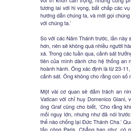
tương lai với hi vọng, bất chấp các 
hướng dẫn chúng ta, và mời gọi chúng
với chúng ta.’
So với các Năm Thánh trước, lần này 
hơn, nên sẽ không quá nhiều người h
xá. Trong các tuần qua, cảnh sát trưở
tiên của mình dành cho hệ thống an n
hoành hành. Ông xác định là từ 23-11,
cảnh sát. Ông không cho rằng con số 
Một vài cơ quan sẽ đảm trách an ninh
Vatican với chỉ huy Domenico Giani, v
ông Graf cũng cho biết, ‘Cho rằng kh
mối nguy lớn, nhưng như đã nói trước
thể nào chống lại Đức Thánh Cha.’ Quâ
tấn công Paris. Chẳng hạn như, có m