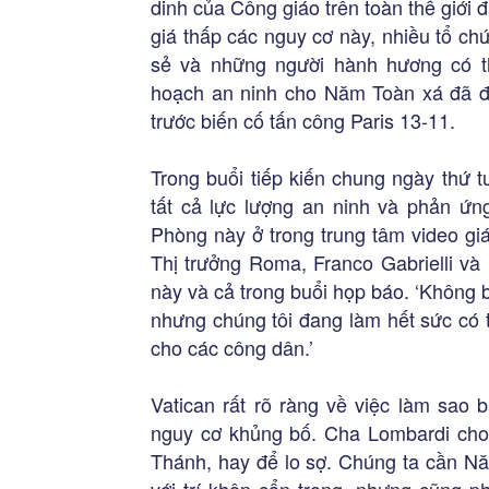
dinh của Công giáo trên toàn thế giới
giá thấp các nguy cơ này, nhiều tổ c
sẻ và những người hành hương có 
hoạch an ninh cho Năm Toàn xá đã đ
trước biến cố tấn công Paris 13-11.
Trong buổi tiếp kiến chung ngày thứ 
tất cả lực lượng an ninh và phản ứ
Phòng này ở trong trung tâm video gi
Thị trưởng Roma, Franco Gabrielli và
này và cả trong buổi họp báo. ‘Không 
nhưng chúng tôi đang làm hết sức có 
cho các công dân.’
Vatican rất rõ ràng về việc làm sao
nguy cơ khủng bố. Cha Lombardi cho 
Thánh, hay để lo sợ. Chúng ta cần Nă
với trí khôn cẩn trọng, nhưng cũng p