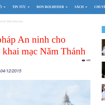
Ô
TIN TỨC
RON ROLHEISER
SÁCH
CHUY
trước thềm khai mạc...
pháp An ninh cho
ềm khai mạc Năm Thánh
449
 04/12/2015