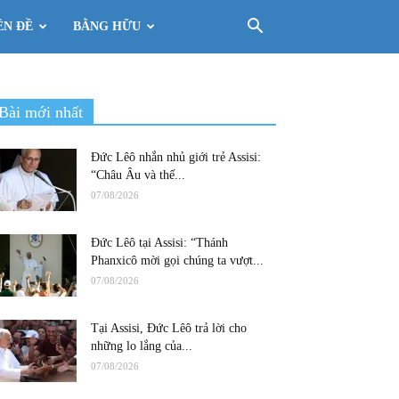
ÊN ĐỀ
BẰNG HỮU
Bài mới nhất
Đức Lêô nhắn nhủ giới trẻ Assisi:
“Châu Âu và thế...
07/08/2026
Đức Lêô tại Assisi: “Thánh
Phanxicô mời gọi chúng ta vượt...
07/08/2026
Tại Assisi, Đức Lêô trả lời cho
những lo lắng của...
07/08/2026