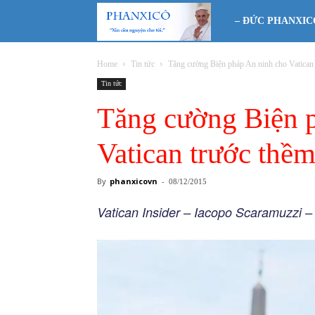
Phanxicô
– ĐỨC PHANXIC
Home
Tin tức
Tăng cường Biện pháp An ninh cho Vatican 
Tin tức
Tăng cường Biện 
Vatican trước th
By
phanxicovn
-
08/12/2015
Vatican Insider – Iacopo Scaramuzzi –