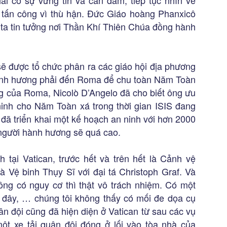
vụ tấn công vì thù hận. Đức Giáo hoàng Phanxicô
 ta tin tưởng nơi Thần Khí Thiên Chúa đồng hành
sẽ được tổ chức phân ra các giáo hội địa phương
ành hương phải đến Roma để chu toàn Năm Toàn
ng của Roma, Nicolò D’Angelo đã cho biết ông ưu
inh cho Năm Toàn xá trong thời gian ISIS đang
 đã triển khai một kế hoạch an ninh với hơn 2000
người hành hương sẽ quá cao.
 tại Vatican, trước hết và trên hết là Cảnh vệ
à Vệ binh Thụy Sĩ với đại tá Christoph Graf. Và
ông có nguy cơ thì thật vô trách nhiệm. Có một
 đây, … chúng tôi không thấy có mối đe dọa cụ
n đội cũng đã hiện diện ở Vatican từ sau các vụ
ột xe tải quân đội đóng ở lối vào tòa nhà của