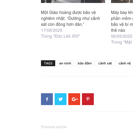
Một Giáo hoàng được bảo vệ
Máy bay khô
nghiêm nhặt: “Dường như cảnh
phần mềm g
sát còn đông hơn dân.”
bảo vệ bí 
17/08/2025
thế nào
Trong "Đức Lêô XIV"
06/05/2025
Trong "Mật 
TAGS
an ninh
bảo đảm
cảnh sát
cảnh vệ
Previous article