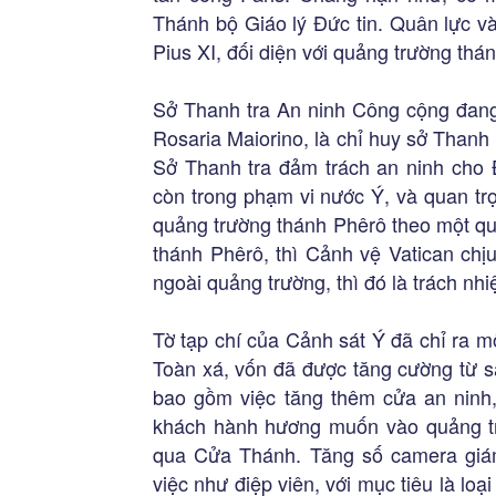
Thánh bộ Giáo lý Đức tin. Quân lực và
Pius XI, đối diện với quảng trường thá
Sở Thanh tra An ninh Công cộng đang
Rosaria Maiorino, là chỉ huy sở Thanh
Sở Thanh tra đảm trách an ninh cho 
còn trong phạm vi nước Ý, và quan trọ
quảng trường thánh Phêrô theo một qu
thánh Phêrô, thì Cảnh vệ Vatican chị
ngoài quảng trường, thì đó là trách nh
Tờ tạp chí của Cảnh sát Ý đã chỉ ra m
Toàn xá, vốn đã được tăng cường từ s
bao gồm việc tăng thêm cửa an ninh,
khách hành hương muốn vào quảng t
qua Cửa Thánh. Tăng số camera giá
việc như điệp viên, với mục tiêu là lo