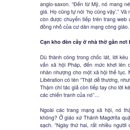
anglo-saxon. “Đến từ Mỹ, nó mang nét
giá. Họ cũng tự nói ‘họ cũng vậy’.” V
còn được chuyển tiếp trên trang web
đồng nhỏ của cư dân mạng công giá
Cạn kho đèn cầy ở nhà thờ gần nơi 
Dù thành công trong chốc lát, lời kê
vấn xã hội Pháp, đến mức khơi lên
nhân nhượng cho một xã hội thế tục. M
Libération có tên “Thật dễ thương, nh
Thậm chí tác giả còn tiếp tay cho lời k
các chiến tranh của nó”…
Ngoài các trang mạng xã hội, nó th
không? Ở giáo xứ Thánh Magơrita quận
sạch. “Ngày thứ hai, rất nhiều người 