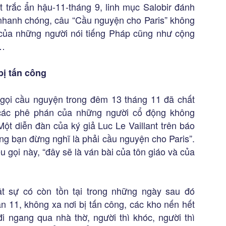
 trắc ẩn hậu-11-tháng 9, linh mục Salobir đánh
à nhanh chóng, câu “Cầu nguyện cho Paris” không
 của những người nói tiếng Pháp cũng như cộng
o…
bị tấn công
u gọi cầu nguyện trong đêm 13 tháng 11 đã chất
 các phê phán của những người cổ động không
ột diễn đàn của ký giả Luc Le Vaillant trên báo
ưng bạn đừng nghĩ là phải cầu nguyện cho Paris”.
êu gọi này, “đây sẽ là ván bài của tôn giáo và của
ật sự có còn tồn tại trong những ngày sau đó
 11, không xa nơi bị tấn công, các kho nến hết
đi ngang qua nhà thờ, người thì khóc, người thì