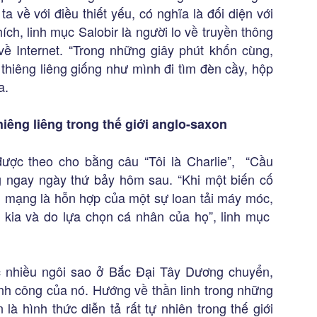
a về với điều thiết yếu, có nghĩa là đối diện với
hích, linh mục Salobir là người lo về truyền thông
ề Internet. “Trong những giây phút khốn cùng,
 thiêng liêng giống như mình đi tìm đèn cầy, hộp
a.
hiêng liêng trong thế giới anglo-saxon
ược theo cho bằng câu “Tôi là Charlie”, “Cầu
g ngay ngày thứ bảy hôm sau. “Khi một biến cố
ên mạng là hỗn hợp của một sự loan tải máy móc,
kia và do lựa chọn cá nhân của họ”, linh mục
 nhiều ngôi sao ở Bắc Đại Tây Dương chuyển,
hành công của nó. Hướng về thần linh trong những
là hình thức diễn tả rất tự nhiên trong thế giới