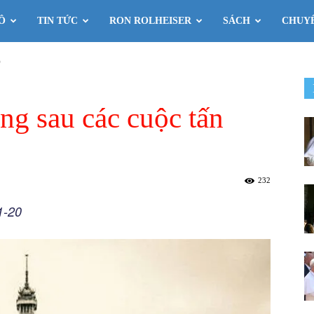
Ô
TIN TỨC
RON ROLHEISER
SÁCH
CHUY
?
êng sau các cuộc tấn
232
1-20