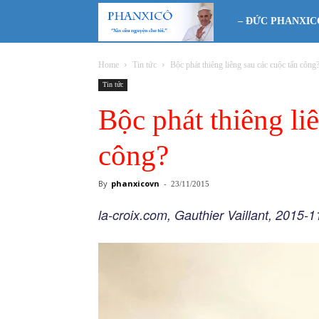
Phanxicô
– ĐỨC PHANXIC
Home
Tin tức
Bộc phát thiêng liêng sau các cuộc tấn công
Tin tức
Bộc phát thiêng li
công?
By
phanxicovn
-
23/11/2015
la-croix.com, Gauthier Vaillant, 2015-1