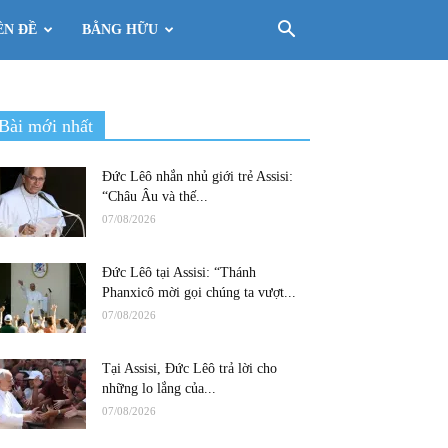
ÊN ĐỀ
BẰNG HỮU
Bài mới nhất
Đức Lêô nhắn nhủ giới trẻ Assisi:
“Châu Âu và thế...
07/08/2026
Đức Lêô tại Assisi: “Thánh
Phanxicô mời gọi chúng ta vượt...
07/08/2026
Tại Assisi, Đức Lêô trả lời cho
những lo lắng của...
07/08/2026