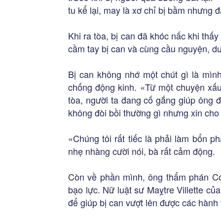
tu kể lại, may là xơ chỉ bị bầm nhưng đã
Khi ra tòa, bị can đã khóc nấc khi thấy
cầm tay bị can và cùng cầu nguyện, d
Bị can không nhớ một chút gì là mìn
chống động kinh. «Từ một chuyện xấu, 
tòa, người ta đang cố gắng giúp ông 
không đòi bồi thường gì nhưng xin cho ô
«Chúng tôi rất tiếc là phải làm bổn 
nhẹ nhàng cười nói, bà rất cảm động.
Còn về phần mình, ông thẩm phán Colo
bạo lực. Nữ luật sư Maỵtre Villette củ
để giúp bị can vượt lên được các hành 