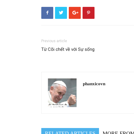
Previous article
Từ Cõi chết về với Sự sống
phanxicovn
RELATED ARTICLES
MORE FRO