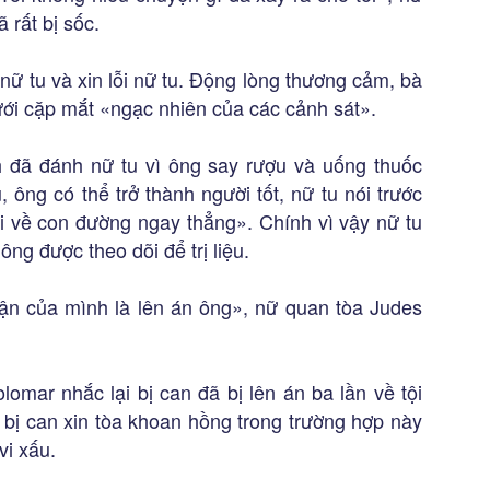
 rất bị sốc.
 nữ tu và xin lỗi nữ tu. Động lòng thương cảm, bà
ưới cặp mắt «ngạc nhiên của các cảnh sát».
h đã đánh nữ tu vì ông say rượu và uống thuốc
ông có thể trở thành người tốt, nữ tu nói trước
đi về con đường ngay thẳng». Chính vì vậy nữ tu
ng được theo dõi để trị liệu.
phận của mình là lên án ông», nữ quan tòa Judes
mar nhắc lại bị can đã bị lên án ba lần về tội
a bị can xin tòa khoan hồng trong trường hợp này
vi xấu.