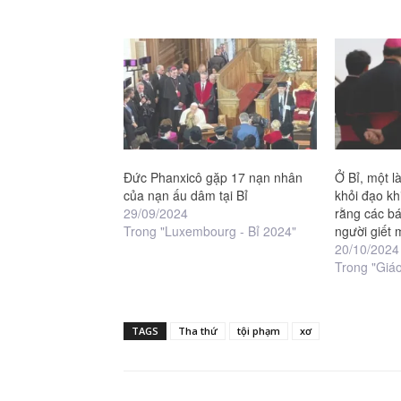
Đức Phanxicô gặp 17 nạn nhân
Ở Bỉ, một l
của nạn ấu dâm tại Bỉ
khỏi đạo k
29/09/2024
rằng các bá
Trong "Luxembourg - Bỉ 2024"
người giết
20/10/2024
Trong "Giáo
TAGS
Tha thứ
tội phạm
xơ