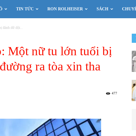
Ô
TIN TỨC
RON ROLHEISER
SÁCH
CHUY
ị đánh dữ dội...
 Một nữ tu lớn tuổi bị
đường ra tòa xin tha
477