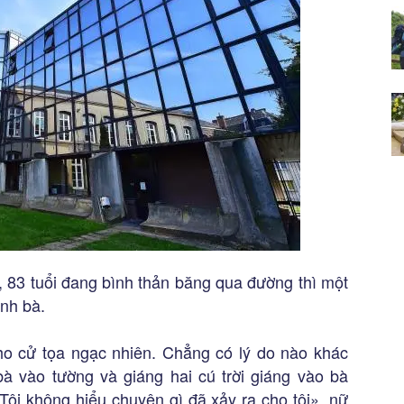
, 83 tuổi đang bình thản băng qua đường thì một
nh bà.
ho cử tọa ngạc nhiên. Chẳng có lý do nào khác
à vào tường và giáng hai cú trời giáng vào bà
«Tôi không hiểu chuyện gì đã xảy ra cho tôi», nữ