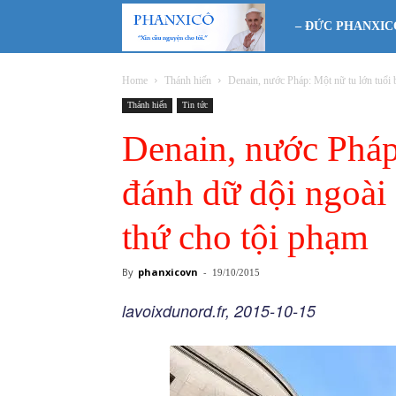
Phanxicô
– ĐỨC PHANXIC
Home
Thánh hiến
Denain, nước Pháp: Một nữ tu lớn tuổi b
Thánh hiến
Tin tức
Denain, nước Pháp:
đánh dữ dội ngoài 
thứ cho tội phạm
By
phanxicovn
-
19/10/2015
lavoixdunord.fr, 2015-10-15