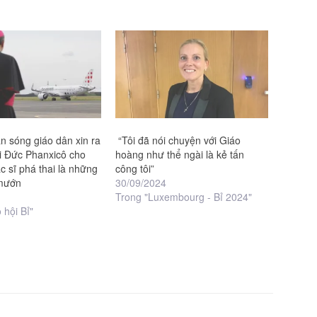
àn sóng giáo dân xin ra
“Tôi đã nói chuyện với Giáo
hi Đức Phanxicô cho
hoàng như thể ngài là kẻ tấn
c sĩ phá thai là những
công tôi”
 mướn
30/09/2024
Trong "Luxembourg - Bỉ 2024"
 hội Bỉ"