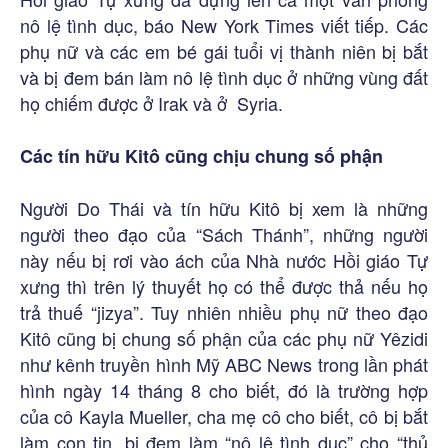
nô lệ tình dục, báo New York Times viết tiếp. Các
phụ nữ và các em bé gái tuổi vị thành niên bị bắt
và bị đem bán làm nô lệ tình dục ở những vùng đất
họ chiếm được ở Irak và ở Syria.
Các tín hữu Kitô cũng chịu chung số phận
Người Do Thái và tín hữu Kitô bị xem là những
người theo đạo của “Sách Thánh”, những người
này nếu bị rơi vào ách của Nhà nước Hồi giáo Tự
xưng thì trên lý thuyết họ có thể được thả nếu họ
trả thuế “jizya”. Tuy nhiên nhiều phụ nữ theo đạo
Kitô cũng bị chung số phận của các phụ nữ Yêzidi
như kênh truyền hình Mỹ ABC News trong lần phát
hình ngày 14 tháng 8 cho biết, đó là trường hợp
của cô Kayla Mueller, cha mẹ cô cho biết, cô bị bắt
làm con tin, bị đem làm “nô lệ tình dục” cho “thủ