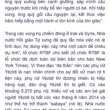
ông quỳ xuống bên cạnh giường, sấp mình cầu
nguyện trước khi nhảy bổ lên người cô bé. Khi hiếp
xong, ông quỳ gối cầu nguyện lại, kết thúc việc
hãm hiếp bằng một hành vi tôn kính của tôn giáo”.
Trong các vùng họ chiếm đóng ở Irak và Syria, Nhà
nước Hồi giáo Tự xưng đã quy tắc hóa việc nô lệ
tình dục, họ dùng việc này như một cách để chiêu
dụ lính”, tổ chức RTBF cho biết (tổ chức RTBF là
tổ chức đã dịch toàn bộ biên bản cho báo New
York Times). Vì theo đạo “đa thần” nên các phụ nữ
Yêzidi là nạn nhân chính cho sự đối xử man rợ ti
tiện này, phụ nữ Yêzidi thì đương nhiên bị hiếp
hàng loạt, đàn ông Yêzidi thì bị giết. Có vào
khoảng 5.270 phụ nữ, thiếu nữ và các em bé gái
người Yêzidi bị bắt cóc vào tháng 8 năm 2014 và
như thế họ trở thành “sabaya” (nô lệ). Nhà nước
Hồi giáo Tự xưng đã dựng lên cả một văn phòng