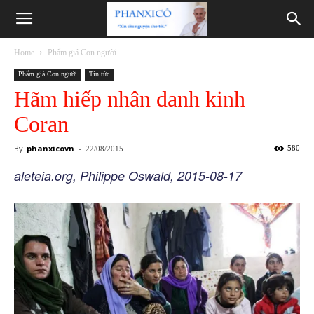
Phanxicô
Home
Phẩm giá Con người
Phẩm giá Con người
Tin tức
Hãm hiếp nhân danh kinh
Coran
By
phanxicovn
-
580
22/08/2015
aleteia.org, Philippe Oswald, 2015-08-17