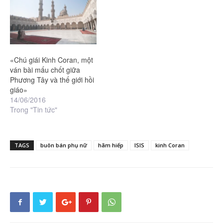
«Chú giái Kinh Coran, một
ván bài mấu chốt giữa
Phương Tây và thế giới hồi
giáo»
14/06/2016
Trong "Tin tức"
TAGS
buôn bán phụ nữ
hãm hiếp
ISIS
kinh Coran