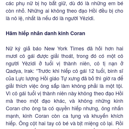
các phụ nữ bị họ bắt giữ, dù đó là những em bé
còn nhỏ. Những ai không theo đạo Hồi đều bị cho
là nô lệ, nhất là nếu đó là người Yêzidi.
Hãm hiếp nhân danh kinh Coran
Nữ ký giả báo New York Times đã hỏi hơn hai
mươi cô gái được giải thoát, trong đó có một cô
người Yêzidi ở tuổi vị thành niên, cô tị nạn ở
Qadya, Irak: “Trước khi hiếp cô gái 12 tuổi, binh sĩ
của Lực lượng Hồi giáo Tự xưng đã bỏ thì giờ ra để
giải thích việc ông sắp làm không phải là một tội.
Vì cô gái tuổi vị thành niên này không theo đạo Hồi
mà theo một đạo khác, và không những kinh
Coran cho ông ta có quyền hiếp nhưng, ông nhấn
mạnh, kinh Coran còn ca tụng và khuyến khích
hiếp. Ông cột hai tay cô bé và bịt miệng cô lại. Rồi