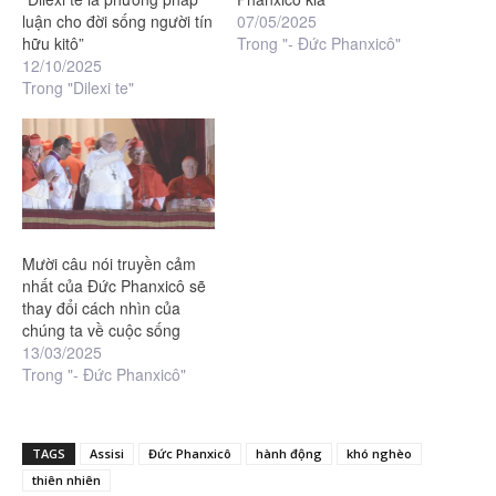
luận cho đời sống người tín
07/05/2025
hữu kitô”
Trong "- Đức Phanxicô"
12/10/2025
Trong "Dilexi te"
Mười câu nói truyền cảm
nhất của Đức Phanxicô sẽ
thay đổi cách nhìn của
chúng ta về cuộc sống
13/03/2025
Trong "- Đức Phanxicô"
TAGS
Assisi
Đức Phanxicô
hành động
khó nghèo
thiên nhiên