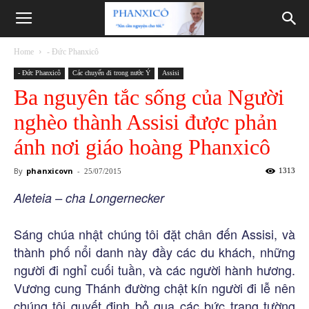
Phanxicô
Home
- Đức Phanxicô
- Đức Phanxicô
Các chuyến đi trong nước Ý
Assisi
Ba nguyên tắc sống của Người
nghèo thành Assisi được phản
ánh nơi giáo hoàng Phanxicô
By
phanxicovn
-
1313
25/07/2015
Aleteia – cha Longernecker
Sáng chúa nhật chúng tôi đặt chân đến Assisi, và
thành phố nổi danh này đầy các du khách, những
người đi nghỉ cuối tuần, và các người hành hương.
Vương cung Thánh đường chật kín người đi lễ nên
chúng tôi quyết định bỏ qua các bức trang tường