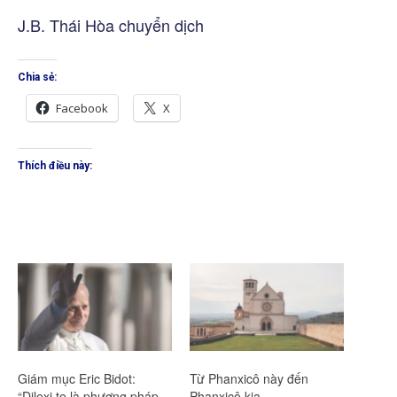
J.B. Thái Hòa chuyển dịch
Chia sẻ:
Facebook
X
Thích điều này:
Giám mục Eric Bidot:
Từ Phanxicô này đến
“Dilexi te là phương pháp
Phanxicô kia