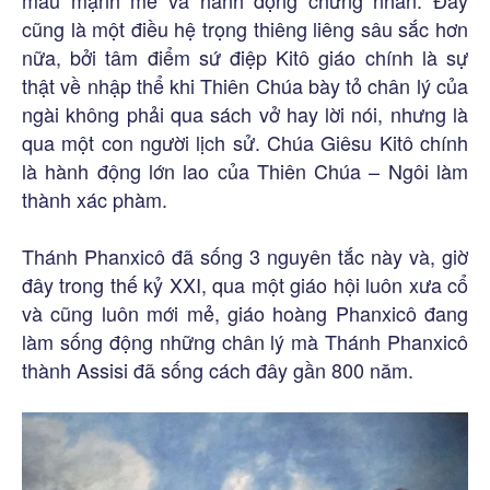
mẫu mạnh mẽ và hành động chứng nhân. Đây
cũng là một điều hệ trọng thiêng liêng sâu sắc hơn
nữa, bởi tâm điểm sứ điệp Kitô giáo chính là sự
thật về nhập thể khi Thiên Chúa bày tỏ chân lý của
ngài không phải qua sách vở hay lời nói, nhưng là
qua một con người lịch sử. Chúa Giêsu Kitô chính
là hành động lớn lao của Thiên Chúa – Ngôi làm
thành xác phàm.
Thánh Phanxicô đã sống 3 nguyên tắc này và, giờ
đây trong thế kỷ XXI, qua một giáo hội luôn xưa cổ
và cũng luôn mới mẻ, giáo hoàng Phanxicô đang
làm sống động những chân lý mà Thánh Phanxicô
thành Assisi đã sống cách đây gần 800 năm.