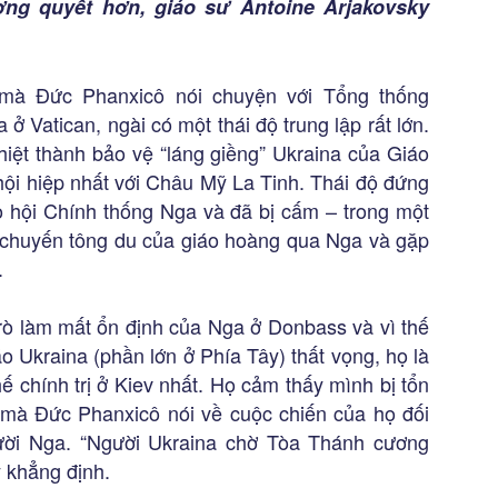
ng quyết hơn, giáo sư Antoine Arjakovsky
a mà Đức Phanxicô nói chuyện với Tổng thống
ở Vatican, ngài có một thái độ trung lập rất lớn.
hiệt thành bảo vệ “láng giềng” Ukraina của Giáo
 hội hiệp nhất với Châu Mỹ La Tinh. Thái độ đứng
áo hội Chính thống Nga và đã bị cấm – trong một
ột chuyến tông du của giáo hoàng qua Nga và gặp
.
rò làm mất ổn định của Nga ở Donbass và vì thế
o Ukraina (phần lớn ở Phía Tây) thất vọng, họ là
ế chính trị ở Kiev nhất. Họ cảm thấy mình bị tổn
 mà Đức Phanxicô nói về cuộc chiến của họ đối
gười Nga. “Người Ukraina chờ Tòa Thánh cương
y khẳng định.