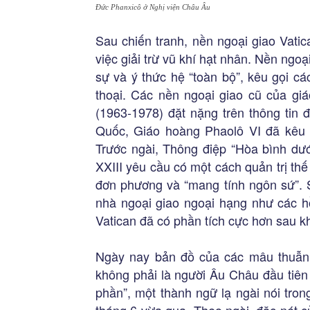
Đức Phanxicô ở Nghị viện Châu Âu
Sau chiến tranh, nền ngoại giao Vatic
việc giải trừ vũ khí hạt nhân. Nền ngoạ
sự và ý thức hệ “toàn bộ”, kêu gọi cá
thoại. Các nền ngoại giao cũ của gi
(1963-1978) đặt nặng trên thông tin 
Quốc, Giáo hoàng Phaolô VI đã kêu l
Trước ngài, Thông điệp “Hòa bình dướ
XXIII yêu cầu có một cách quản trị thế 
đơn phương và “mang tính ngôn sứ”. 
nhà ngoại giao ngoại hạng như các hồn
Vatican đã có phần tích cực hơn sau k
Ngày nay bản đồ của các mâu thuẫn t
không phải là người Âu Châu đầu tiên
phần”, một thành ngữ lạ ngài nói tro