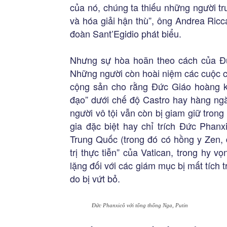
của nó, chúng ta thiếu những người tr
và hóa giải hận thù”, ông Andrea Ricc
đoàn Sant’Egidio phát biểu.
Nhưng sự hòa hoãn theo cách của Đứ
Những người còn hoài niệm các cuộc c
cộng sản cho rằng Đức Giáo hoàng k
đạo” dưới chế độ Castro hay hàng ng
người vô tội vẫn còn bị giam giữ tron
gia đặc biệt hay chỉ trích Đức Phanx
Trung Quốc (trong đó có hồng y Zen, 
trị thực tiễn” của Vatican, trong hy v
lặng đối với các giám mục bị mất tích t
do bị vứt bỏ.
Đức Phanxicô với tổng thống Nga, Putin