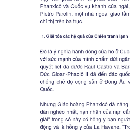
Phanxicô và Quốc vụ khanh của ngài, 
Pietro Parolin, một nhà ngoại giao t
chỉ thị trên ba trục.
Giải tỏa các hệ quả của Chiến tranh lạnh
Đó là ý nghĩa hành động của họ ở Cuba
với sức mạnh của mình chấm dứt ngăn
quyết liệt đã được Raul Castro và B
Đức Gioan-Phaolô II đã đến đảo quốc 
chống chế độ cộng sản ở Đông Âu và
Quốc.
Nhưng Giáo hoàng Phanxicô đã nâng gi
dân nghèo nhất, nạn nhân của nạn cấm
giải” trong số này có hồng y bạn ng
động và là hồng y của La Havane. “Tro