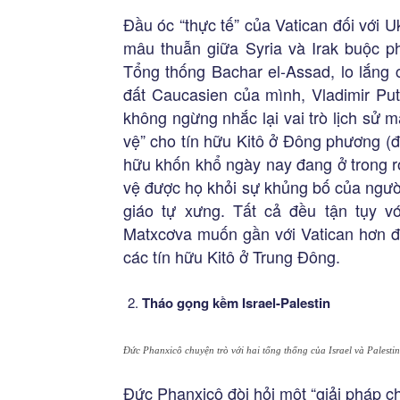
Đầu óc “thực tế” của Vatican đối với U
mâu thuẫn giữa Syria và Irak buộc p
Tổng thống Bachar el-Assad, lo lắng 
đất Caucasien của mình, Vladimir Put
không ngừng nhắc lại vai trò lịch sử
vệ” cho tín hữu Kitô ở Đông phương (
hữu khốn khổ ngày nay đang ở trong r
vệ được họ khỏi sự khủng bố của ngườ
giáo tự xưng. Tất cả đều tận tụy vớ
Matxcơva muốn gần với Vatican hơn đ
các tín hữu Kitô ở Trung Đông.
Tháo gọng kềm Israel-Palestin
Đức Phanxicô chuyện trò với hai tổng thống của Israel và Palesti
Đức Phanxicô đòi hỏi một “giải pháp ch