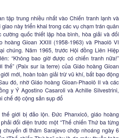
an tập trung nhiều nhất vào Chiến tranh lạnh và
i giao này triển khai trong các vụ chạm trán quân
c cường quốc thiết lập hòa bình, hòa giải và đối
áo hoàng Gioan XXIII (1958-1963) và Phaolô VI
đại chúng. Năm 1965, trước Hội đồng Liên Hiệp
ên: “Không bao giờ được có chiến tranh nữa!”
i thế” (Paix sur la terre) của Giáo hoàng Gioan
giới mới, hoàn toàn giải trừ vũ khí, bất bạo động
Sau đó, nhờ Giáo hoàng Gioan-Phaolô II và các
g y Ý Agostino Casaroli và Achille Silvestrini,
hi chế độ cộng sản sụp đổ
hế giới bị đảo lộn. Đức Phanxicô, giáo hoàng
 phải đối diện trước một “Thế chiến Thứ ba từng
ng chuyến đi thăm Sarajevo chớp nhoáng ngày 6