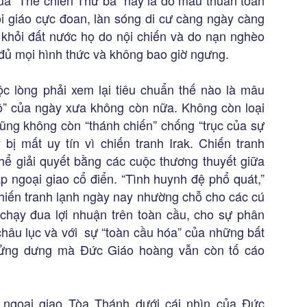
của “Thế chiến Thứ ba” này là do mâu thuẫn toàn
 giáo cực đoan, làn sóng di cư càng ngày càng
khỏi đất nước họ do nội chiến và do nạn nghèo
 đủ mọi hình thức và không bao giờ ngưng.
uộc lòng phải xem lại tiêu chuẩn thế nào là mâu
ộ” của ngày xưa không còn nữa. Không còn loại
Cũng không còn “thánh chiến” chống “trục của sự
ị mất uy tín vì chiến tranh Irak. Chiến tranh
thể giải quyết bằng các cuộc thương thuyết giữa
p ngoại giao cổ điển. “Tình huynh đệ phổ quát,”
chiến tranh lạnh ngày nay nhường chỗ cho các cú
chạy đua lợi nhuận trên toàn cầu, cho sự phân
châu lục và với sự “toàn cầu hóa” của những bất
dửng dưng mà Đức Giáo hoàng vẫn còn tố cáo
 ngoại giao Tòa Thánh dưới cái nhìn của Đức