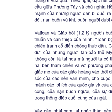
tháng 6 vừa qua. Theo ngài, đặc nét 
cầu giữa Phương Tây và chủ nghĩa Hồi
mạnh của những người dân bị đuổi ra 
đói, nạn buôn vũ khí, buôn người dưới
Vatican và Giáo hội (1,2 tỷ người) b
thuẫn và can thiệp của mình. “Toàn b
chiến tranh cổ điển chống thực dân. 
dữ” của những người tân-bảo thủ Mỹ b
không còn là tai họa mà người ta có 
hai bên tham chiến và với phương phá
giấc mơ của các giáo hoàng vào thời 
sốc của các nền văn minh, cho cuộc 
mảnh các lợi ích của quốc gia và của 
công, của nạn buôn người, của sự 
trong thông điệp cuối cùng của ngài.
Vậy cần phải xem lại phác thảo nền