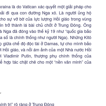
kraina là do Vatican xác quyết một giải pháp cho
hải đi qua con đường Nga xô. Là người ủng hộ
cho sự vỡ bờ của lực lượng Hồi giáo trong vùng
in trở thành lá bài chủ chốt ở Trung Đông. Ông
 mà Nga đã đóng vào thế kỷ 19 như “quốc gia bảo
đa số là chính thống như người Nga). Những Kitô
ọ giữa chế độ độc tài ở Damas, tự cho mình bảo
i Hồi giáo, và nỗi ám ảnh của một Nhà nước Hồi
i Vladimir Putin, thượng phụ chính thống của
ể hợp tác chặt chẽ cho một “nền văn minh” của
ne
ính trị” rõ ràng ở Trung Đông