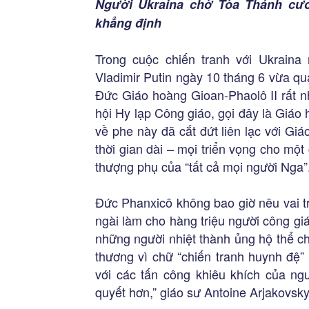
Người Ukraina chờ Tòa Thánh cươ
khẳng định
Trong cuộc chiến tranh với Ukrain
Vladimir Putin ngày 10 tháng 6 vừa qua 
Đức Giáo hoàng Gioan-Phaolô II rất n
hội Hy lạp Công giáo, gọi đây là Giáo
về phe này đã cắt đứt liên lạc với Gi
thời gian dài – mọi triển vọng cho m
thượng phụ của “tất cả mọi người Nga”
Đức Phanxicô không bao giờ nêu vai t
ngài làm cho hàng triệu người công giá
những người nhiệt thành ủng hộ thể ch
thương vì chữ “chiến tranh huynh đệ”
với các tấn công khiêu khích của n
quyết hơn,” giáo sư Antoine Arjakovsk