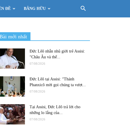
ÊN ĐỀ
BẰNG HỮU
Bài mới nhất
Đức Lêô nhắn nhủ giới trẻ Assisi:
“Châu Âu và thế...
07/08/2026
Đức Lêô tại Assisi: “Thánh
Phanxicô mời gọi chúng ta vượt...
07/08/2026
Tại Assisi, Đức Lêô trả lời cho
những lo lắng của...
07/08/2026