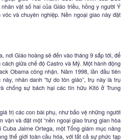
nhân vật số hai của Giáo triều, hồng y người Ý
ầm vóc và chuyên nghiệp. Nền ngoại giao này đặt
, nơi Giáo hoàng sẽ đến vào tháng 9 sắp tới, để
 cách giữa chế độ Castro và Mỹ. Một hành động
arack Obama công nhận. Năm 1998, lần đầu tiên
này, nhân danh “tự do tôn giáo”, trụ này là trụ
 chống sự bách hại các tín hữu Kitô ở Trung
á trị các con bài phụ, như bảo vệ những người
 vận và đặt một “nền ngoại giao trung gian hòa
ười Cuba Jaime Ortega, một Tổng giám mục năng
ng thế giới toàn cầu hóa, với tất cả sự phức tạp