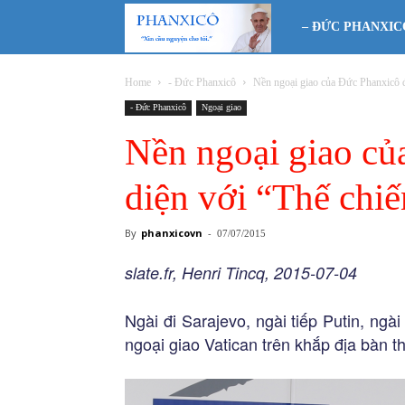
Phanxicô
– ĐỨC PHANXIC
Home
- Đức Phanxicô
Nền ngoại giao của Đức Phanxicô đ
- Đức Phanxicô
Ngoại giao
Nền ngoại giao củ
diện với “Thế chi
By
phanxicovn
-
07/07/2015
slate.fr, Henri Tincq, 2015-07-04
Ngài đi Sarajevo, ngài tiếp Putin, n
ngoại giao Vatican trên khắp địa bàn th