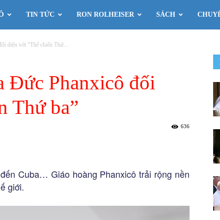
Ô
TIN TỨC
RON ROLHEISER
SÁCH
CHUY
ối diện với “Thế chiến Thứ...
a Đức Phanxicô đối
ến Thứ ba”
636
gài đến Cuba… Giáo hoàng Phanxicô trải rộng nền
ế giới.