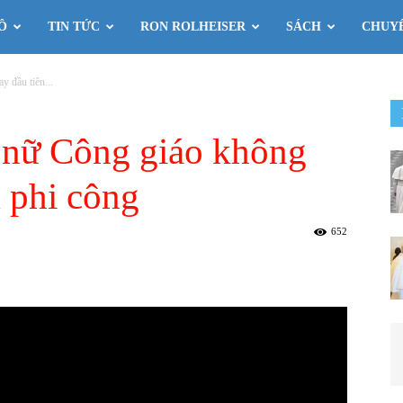
Ô
TIN TỨC
RON ROLHEISER
SÁCH
CHUY
 đầu tiên...
 nữ Công giáo không
m phi công
652