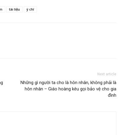
im
tài liệu
ý chí
Next article
ng
Những gì người ta cho là hôn nhân, không phải là
hôn nhân – Giáo hoàng kêu gọi bảo vệ cho gia
đình