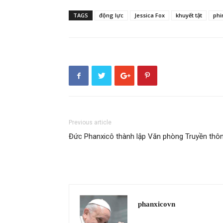
TAGS
động lực
Jessica Fox
khuyết tật
ph
Previous article
Đức Phanxicô thành lập Văn phòng Truyền thô
phanxicovn