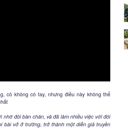
ng, cô không có tay, nhưng điều này không thể
nhất
với nhờ đôi bàn chân, và đã làm nhiều việc với đôi
i bài vở ở trường, trở thành một diễn giả truyền