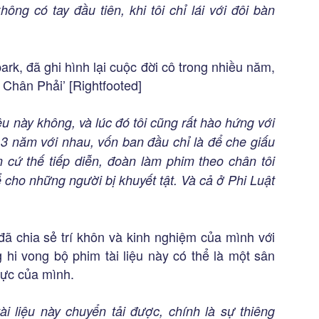
ông có tay đầu tiên, khi tôi chỉ lái với đôi bàn
rk, đã ghi hình lại cuộc đời cô trong nhiều năm,
n Chân Phải’ [Rightfooted]
ệu này không, và lúc đó tôi cũng rất hào hứng với
h 3 năm với nhau, vốn ban đầu chỉ là để che giấu
n cứ thế tiếp diễn, đoàn làm phim theo chân tôi
ể cho những người bị khuyết tật. Và cả ở Phi Luật
đã chia sẻ trí khôn và kinh nghiệm của mình với
 hi vong bộ phim tài liệu này có thể là một sân
cực của mình.
ài liệu này chuyển tải được, chính là sự thiêng