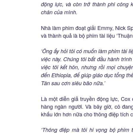
động lực, và còn trở thành phi công kh
chân của mình.
Nhà làm phim đoạt giải Emmy, Nick Spa
và thành quả là bộ phim tài liệu ‘Thuậ
‘Ông ấy hỏi tôi có muốn làm phim tài li
việc này. Chúng tôi bắt đầu hành trìn
việc tôi kết hôn, nhưng rồi mọi chuyệ
đến Ethiopia, để giúp giáo dục tổng th
Tân sau cơn siêu bão nữa.’
Là một diễn giả truyền động lực, Cox 
hàng ngàn người. Và bây giờ, cô đang
khấu lớn hơn nữa cho thông điệp tích 
‘Thông điệp mà tôi hi vọng bộ phim t