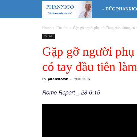
Phanxicô
– ĐỨC PHANXIC
Home
Tin tức
Gặp gỡ người phụ nữ Công giáo không có tay
Tin tức
Gặp gỡ người phụ
có tay đầu tiên là
By
phanxicovn
-
29/06/2015
Rome Report _ 28-6-15