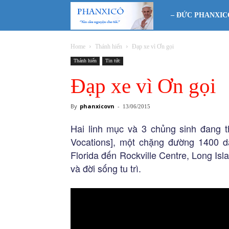
Phanxicô
– ĐỨC PHANXIC
Home
Thánh hiến
Đạp xe vì Ơn gọi
Thánh hiến
Tin tức
Đạp xe vì Ơn gọi
By
phanxicovn
-
13/06/2015
Hai linh mục và 3 chủng sinh đang t
Vocations], một chặng đường 1400 dặ
Florida đến Rockville Centre, Long Is
và đời sống tu trì.