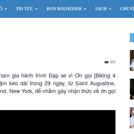
Ô
TIN TỨC
RON ROLHEISER
SÁCH
CHUY
252
ham gia hành trình Đạp xe vì Ơn gọi [Biking 4
m kéo dài trong 29 ngày, từ Saint Augustine,
land, New York, để nhằm gây nhận thức về ơn gọi