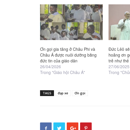
Ơn gọi gia tăng ở Châu Phi và
Đức Lêô sẽ
Châu Á được nuôi dưỡng bằng
hoảng ơn gọ
đức tin của giáo dân
trẻ như thế
26/04/2026
27/06/2025
Trong "Giáo hội Châu Á"
Trong "Chủ
TAGS
đạp xe
Ơn gọi