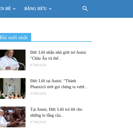
ÊN ĐỀ
BẰNG HỮU
Bài mới nhất
Đức Lêô nhắn nhủ giới trẻ Assisi:
“Châu Âu và thế...
07/08/2026
Đức Lêô tại Assisi: “Thánh
Phanxicô mời gọi chúng ta vượt...
07/08/2026
Tại Assisi, Đức Lêô trả lời cho
những lo lắng của...
07/08/2026