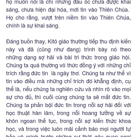
họ muốn nói là chỉ những đầu óc chưa được khai
sáng, chưa hiện đại hóa, mới tin vào Thiên Chúa.
Họ cho rằng, vượt trên niềm tin vào Thiên Chúa,
chính là sự khai sáng.
Đáng buồn thay, Kitô giáo thường tiếp thu định kiến
này và đã (cũng như đang) trình bày nó theo
những dạng sợ hãi và bài tri thức trong giáo hội.
Chúng ta quá thường vô thức đồng ý với những chỉ
trích rằng đức tin là ngây thơ. Chúng ta như thế vì
tin vào điều mà những chỉ trích đó khẳng định, cụ
thể là, nếu chúng ta nghiên cứu và nhìn rõ vào mọi
sự cho đủ, thì cuối cùng chúng ta sẽ mất đức tin.
Chúng ta phản bội đức tin trong nỗi sợ hãi đối với
học thuật hàn lâm, trong nỗi hoang tưởng về sự
khôn ngoan thế tục, trong nỗi sợ kiến thức khoa
học, và trong việc luôn mãi cảnh báo mọi người tự
bảo vệ mình trước những sự thật gây quan ngại