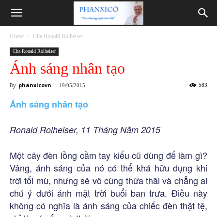
Phanxicô
Home
Cha Ronald Rolheiser
Cha Ronald Rolheiser
Ánh sáng nhân tạo
By
phanxicovn
-
583
19/05/2015
Ánh sáng nhân tạo
Ronald Rolheiser, 11 Tháng Năm 2015
Một cây đèn lồng cầm tay kiểu cũ dùng để làm gì?
Vâng, ánh sáng của nó có thể khá hữu dụng khi
trời tối mù, nhưng sẽ vô cùng thừa thãi và chẳng ai
chú ý dưới ánh mặt trời buổi ban trưa. Điều này
không có nghĩa là ánh sáng của chiếc đèn thật tệ,