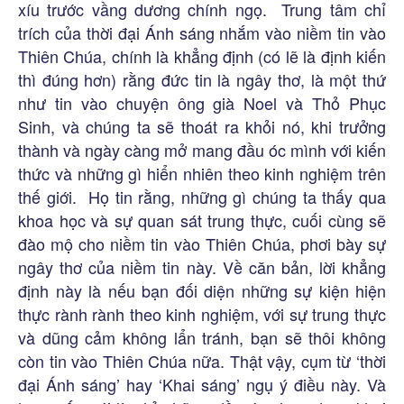
xíu trước vầng dương chính ngọ. Trung tâm chỉ
trích của thời đại Ánh sáng nhắm vào niềm tin vào
Thiên Chúa, chính là khẳng định (có lẽ là định kiến
thì đúng hơn) rằng đức tin là ngây thơ, là một thứ
như tin vào chuyện ông già Noel và Thỏ Phục
Sinh, và chúng ta sẽ thoát ra khỏi nó, khi trưởng
thành và ngày càng mở mang đầu óc mình với kiến
thức và những gì hiển nhiên theo kinh nghiệm trên
thế giới. Họ tin rằng, những gì chúng ta thấy qua
khoa học và sự quan sát trung thực, cuối cùng sẽ
đào mộ cho niềm tin vào Thiên Chúa, phơi bày sự
ngây thơ của niềm tin này. Về căn bản, lời khẳng
định này là nếu bạn đối diện những sự kiện hiện
thực rành rành theo kinh nghiệm, với sự trung thực
và dũng cảm không lẩn tránh, bạn sẽ thôi không
còn tin vào Thiên Chúa nữa. Thật vậy, cụm từ ‘thời
đại Ánh sáng’ hay ‘Khai sáng’ ngụ ý điều này. Và