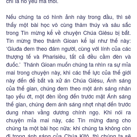
chỉ là nó yếu mà thôi.
Nếu chúng ta có hình ảnh này trong đầu, thì sẽ
thấy một bài học vô cùng thâm thúy và sâu sắc
trong Tin mừng kể về chuyện Chúa Giêsu bị bắt.
Tin mừng theo thánh Gioan kể lại như thế này:
‘Giuđa đem theo đám người, cùng với lính của các
thượng tế và Pharisiêu, tất cả đều cầm đèn và
đuốc.’ Thánh Gioan muốn chúng ta nhìn ra sự mỉa
mai trong chuyện này, khi các thế lực của thế giới
này đến để bắt và xử án Chúa Giêsu, Ánh sáng
của thế gian, chúng đem theo một ánh sáng nhân
tạo yếu ớt, một đèn lồng đến trước mặt Ánh sáng
thế gian, chúng đem ánh sáng nhợt nhạt đến trước
dung nhan vầng dương chính ngọ. Khi nói ra
chuyện mỉa mai này, các Tin mừng đang cho
chúng ta một bài học nữa: khi chúng ta không còn
đi trong ánh sáng của Chúa Kitô, thì chúng ta sẽ