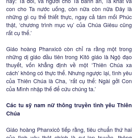
này: Ta đói, và ngươi cho Ta bánh ăn, Ta khát và
con cho Ta nước uống, còn nữa còn nữa Đây là
những gì cụ thể thiết thực, ngay cả tám mối Phúc
thật, ‘chương trình mục vụ’ của Chúa Giêsu cũng
rất cụ thể.’
Giáo hoàng Phanxicô còn chỉ ra rằng một trong
những dị giáo đầu tiên trong Kitô giáo là Ngộ đạo
thuyết, vốn khẳng định về một ‘Thiên Chúa xa
cách’ không có thực thể. Nhưng ngược lại, tình yêu
của Thiên Chúa là Cha, ‘rất cụ thể: Ngài gởi Con
của Mình nhập thế để cứu chúng ta.’
Các tu sỹ nam nữ thông truyền tình yêu Thiên
Chúa
Giáo hoàng Phanxicô tiếp rằng, tiêu chuẩn thứ hai
của tình yêu thật chính là sự lan truyền, thông