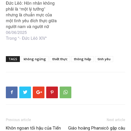
Đức Lêô: Hôn nhân không
phải là “một lý tưởng”
nhưng là chuẩn mực của
một tình yêu đích thực giữa
người nam và người nữ
06/06/2025
Trong "- Đức Lêô XIV"
TAGS
không ngừng
thiết thực
thông hiệp
tình yêu
Previous article
Next article
Khôn ngoan tối hậu của Tiến
Giáo hoàng Phanxicô gặp câu