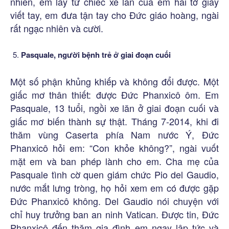
nhiên, em lấy từ chiếc xe lăn của em hai tờ giấy
viết tay, em đưa tận tay cho Đức giáo hoàng, ngài
rất ngạc nhiên và cười.
Pasquale, người bệnh trẻ ở giai đoạn cuối
Một số phận khủng khiếp và không đổi được. Một
giấc mơ thân thiết: được Đức Phanxicô ôm. Em
Pasquale, 13 tuổi, ngồi xe lăn ở giai đoạn cuối và
giấc mơ biến thành sự thật. Tháng 7-2014, khi đi
thăm vùng Caserta phía Nam nước Ý, Đức
Phanxicô hỏi em: “Con khỏe không?”, ngài vuốt
mặt em và ban phép lành cho em. Cha mẹ của
Pasquale tình cờ quen giám chức Pio del Gaudio,
nước mắt lưng tròng, họ hỏi xem em có được gặp
Đức Phanxicô không. Del Gaudio nói chuyện với
chỉ huy trưởng ban an ninh Vatican. Được tin, Đức
Phanxicô đến thăm gia đình em ngay lập tức và