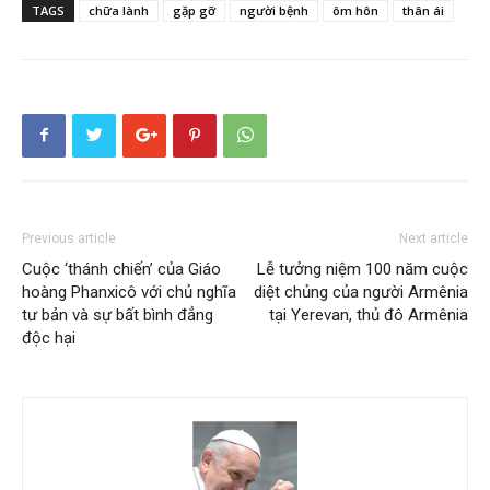
TAGS
chữa lành
gặp gỡ
người bệnh
ôm hôn
thân ái
Previous article
Next article
Cuộc ‘thánh chiến’ của Giáo
Lễ tưởng niệm 100 năm cuộc
hoàng Phanxicô với chủ nghĩa
diệt chủng của người Armênia
tư bản và sự bất bình đẳng
tại Yerevan, thủ đô Armênia
độc hại