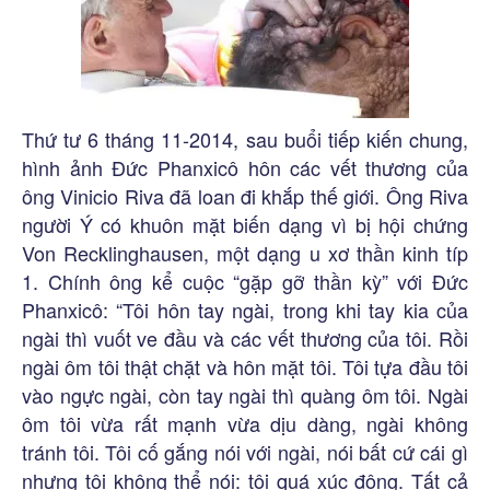
Thứ tư 6 tháng 11-2014, sau buổi tiếp kiến chung,
hình ảnh Đức Phanxicô hôn các vết thương của
ông Vinicio Riva đã loan đi khắp thế giới. Ông Riva
người Ý có khuôn mặt biến dạng vì bị hội chứng
Von Recklinghausen, một dạng u xơ thần kinh típ
1. Chính ông kể cuộc “gặp gỡ thần kỳ” với Đức
Phanxicô: “Tôi hôn tay ngài, trong khi tay kia của
ngài thì vuốt ve đầu và các vết thương của tôi. Rồi
ngài ôm tôi thật chặt và hôn mặt tôi. Tôi tựa đầu tôi
vào ngực ngài, còn tay ngài thì quàng ôm tôi. Ngài
ôm tôi vừa rất mạnh vừa dịu dàng, ngài không
tránh tôi. Tôi cố gắng nói với ngài, nói bất cứ cái gì
nhưng tôi không thể nói: tôi quá xúc động. Tất cả