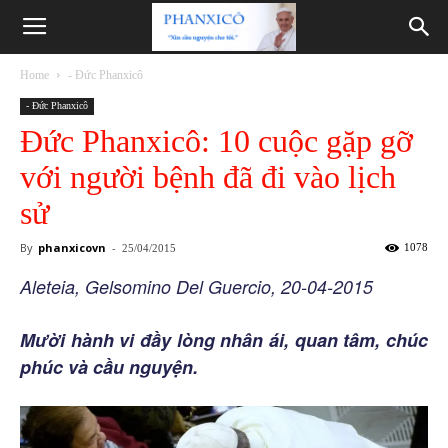
Phanxicô
Home
- Đức Phanxicô
- Đức Phanxicô
Đức Phanxicô: 10 cuộc gặp gỡ
với người bệnh đã đi vào lịch
sử
By
phanxicovn
-
1078
25/04/2015
Aleteia, Gelsomino Del Guercio, 20-04-2015
Mười hành vi đầy lòng nhân ái, quan tâm, chúc
phúc và cầu nguyện.