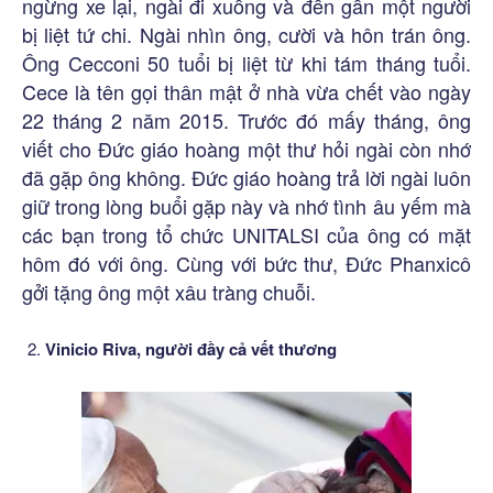
ngừng xe lại, ngài đi xuống và đến gần một người
bị liệt tứ chi. Ngài nhìn ông, cười và hôn trán ông.
Ông Cecconi 50 tuổi bị liệt từ khi tám tháng tuổi.
Cece là tên gọi thân mật ở nhà vừa chết vào ngày
22 tháng 2 năm 2015. Trước đó mấy tháng, ông
viết cho Đức giáo hoàng một thư hỏi ngài còn nhớ
đã gặp ông không. Đức giáo hoàng trả lời ngài luôn
giữ trong lòng buổi gặp này và nhớ tình âu yếm mà
các bạn trong tổ chức UNITALSI của ông có mặt
hôm đó với ông. Cùng với bức thư, Đức Phanxicô
gởi tặng ông một xâu tràng chuỗi.
Vinicio Riva, người đầy cả vết thương