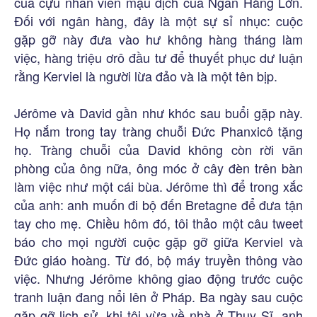
của cựu nhân viên mậu dịch của Ngân Hàng Lớn.
Đối với ngân hàng, đây là một sự sỉ nhục: cuộc
gặp gỡ này đưa vào hư không hàng tháng làm
việc, hàng triệu ơrô đầu tư để thuyết phục dư luận
rằng Kerviel là người lừa đảo và là một tên bịp.
Jérôme và David gần như khóc sau buổi gặp này.
Họ nắm trong tay tràng chuỗi Đức Phanxicô tặng
họ. Tràng chuỗi của David không còn rời văn
phòng của ông nữa, ông móc ở cây đèn trên bàn
làm việc như một cái bùa. Jérôme thì để trong xắc
của anh: anh muốn đi bộ đến Bretagne để đưa tận
tay cho mẹ. Chiều hôm đó, tôi thảo một câu tweet
báo cho mọi người cuộc gặp gỡ giữa Kerviel và
Đức giáo hoàng. Từ đó, bộ máy truyền thông vào
việc. Nhưng Jérôme không giao động trước cuộc
tranh luận đang nổi lên ở Pháp. Ba ngày sau cuộc
gặp gỡ lịch sử, khi tôi vừa về nhà ở Thụy Sĩ, anh