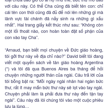
với câu này. Có thể Cha cũng đã biết tên con: chỉ
cái tên con thôi cũng đã đủ để nói lên những gì mà
lãnh vực tài chánh đã nảy sinh ra những gì xấu
nhất”. Hai trang giấy kết thúc như sau: “Không còn
một lối thoát nào, con hoàn toàn đặt số phận của
con vào tay Cha”.
“Arnaud, bạn biết mọi chuyện về Đức giáo hoàng,
tôi gởi thư này về địa chỉ nào?” David biết tôi đang
viết một quyển sách về tân giáo hoàng Argentina
(*) và tôi đã qua Buenos Aires ba tháng để hỏi
chuyện những người thân của ngài. Câu trả lời của
tôi bỗng bật ra: “Mỗi ngày ngài nhân hai ngàn bức
thư, rất ít may mắn bức thư này sẽ lọt vào tay ngài.
Chuyện phải làm là phải đưa thư này đến tận tay
ngài”. Câu này đã lôi chúng tôi vào một cuộc phiêu
lưu lạ lùng…