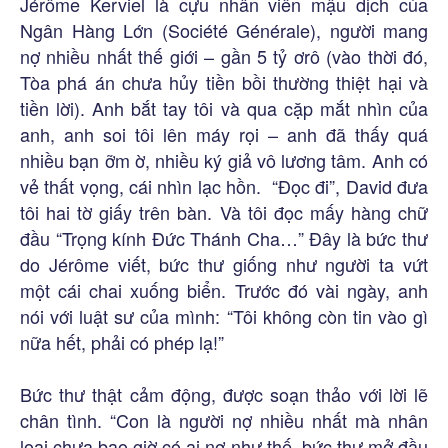
Jérôme Kerviel là cựu nhân viên mậu dịch của
Ngân Hàng Lớn (Société Générale), người mang
nợ nhiều nhất thế giới – gần 5 tỷ ơrô (vào thời đó,
Tòa phá án chưa hủy tiền bồi thường thiệt hại và
tiền lời). Anh bắt tay tôi và qua cặp mắt nhìn của
anh, anh soi tôi lên máy rọi – anh đã thấy quá
nhiều bạn ỡm ờ, nhiều ký giả vô lương tâm. Anh có
vẻ thất vọng, cái nhìn lạc hồn. “Đọc đi”, David đưa
tôi hai tờ giấy trên bàn. Và tôi đọc mấy hàng chữ
đầu “Trọng kính Đức Thánh Cha…” Đây là bức thư
do Jérôme viết, bức thư giống như người ta vứt
một cái chai xuống biển. Trước đó vài ngày, anh
nói với luật sư của mình: “Tôi không còn tin vào gì
nữa hết, phải có phép lạ!”
Bức thư thật cảm động, được soạn thảo với lời lẽ
chân tình. “Con là người nợ nhiều nhất mà nhân
loại chưa bao giờ có ai nợ như thế, bức thư mở đầu