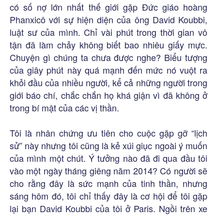
có số nợ lớn nhất thế giới gặp Đức giáo hoàng
Phanxicô với sự hiện diện của ông David Koubbi,
luật sư của mình. Chỉ vài phút trong thời gian vô
tận đã làm chảy không biết bao nhiêu giấy mực.
Chuyện gì chúng ta chưa được nghe? Biểu tượng
của giây phút này quá mạnh đến mức nó vuột ra
khỏi đầu của nhiều người, kể cả những người trong
giới báo chí, chắc chắn họ khá giận vì đã không ở
trong bí mật của các vị thần.
Tôi là nhân chứng ưu tiên cho cuộc gặp gỡ “lịch
sử” này nhưng tôi cũng là kẻ xúi giục ngoài ý muốn
của mình một chút. Ý tưởng nào đã đi qua đầu tôi
vào một ngày tháng giêng năm 2014? Có người sẽ
cho rằng đây là sức mạnh của tinh thần, nhưng
sáng hôm đó, tôi chỉ thấy đây là cơ hội để tôi gặp
lại bạn David Koubbi của tôi ở Paris. Ngồi trên xe