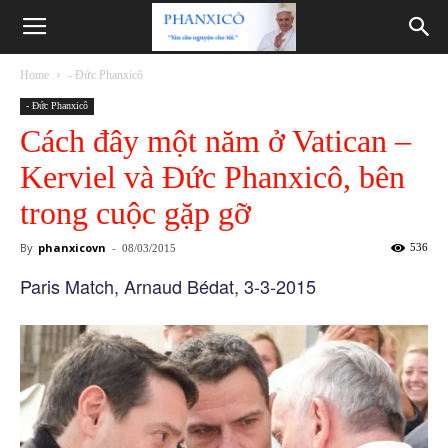
Phanxicô
Home
- Đức Phanxicô
- Đức Phanxicô
Cách đây một năm ở Vatican –
Kerviel và Đức Phanxicô, bên
trong cuộc gặp gỡ
By
phanxicovn
-
536
08/03/2015
Paris Match, Arnaud Bédat, 3-3-2015