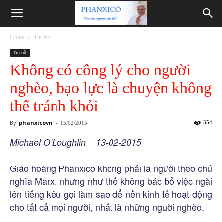
Phanxicô
Home
Tin tức
Tin tức
Không có công lý cho người
nghèo, bạo lực là chuyện không
thể tránh khỏi
By
phanxicovn
-
354
15/02/2015
Michael O’Loughlin _ 13-02-2015
Giáo hoàng Phanxicô không phải là người theo chủ
nghĩa Marx, nhưng như thế không bác bỏ việc ngài
lên tiếng kêu gọi làm sao để nền kinh tế hoạt động
cho tất cả mọi người, nhất là những người nghèo.