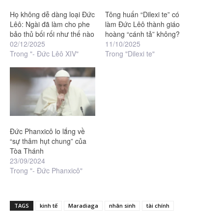
Họ không dễ dàng loại Đức
Tông huấn “Dilexi te” có
Lêô: Ngài đã làm cho phe
làm Đức Lêô thành giáo
bảo thủ bối rối như thế nào
hoàng “cánh tả” không?
02/12/2025
11/10/2025
Trong "- Đức Lêô XIV"
Trong "Dilexi te"
Đức Phanxicô lo lắng về
“sự thâm hụt chung” của
Tòa Thánh
23/09/2024
Trong "- Đức Phanxicô"
TAGS
kinh tế
Maradiaga
nhân sinh
tài chính