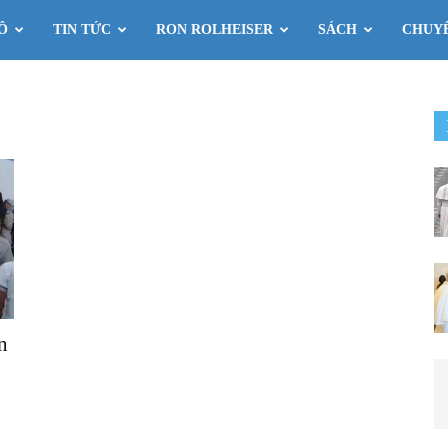
Ô
TIN TỨC
RON ROLHEISER
SÁCH
CHUY
n